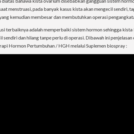
n diatas bahawa kista ovarium disebabkan gangguan sistem horm
saat menstruasi, pada banyak kasus kista akan mengecil sendiri, ta
 yang kemudian membesar dan membutuhkan operasi pengangkat
lusi terbaiknya adalah memperbaiki sistem hormon sehingga kista 
 sendiri dan hilang tanpe perlu di operasi. Dibawah ini penjelasan 
erapi Hormon Pertumbuhan / HGH melalui Suplemen biospray :