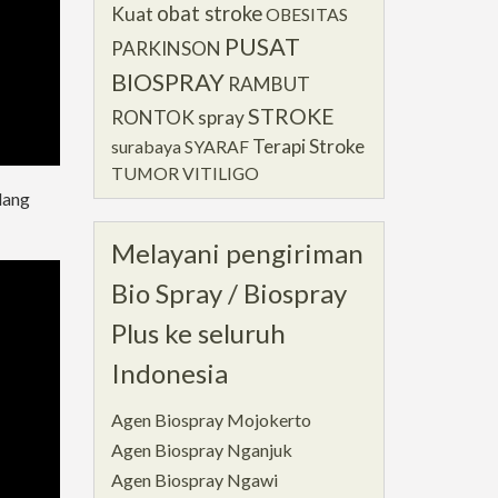
obat stroke
Kuat
OBESITAS
PUSAT
PARKINSON
BIOSPRAY
RAMBUT
STROKE
RONTOK
spray
Terapi Stroke
surabaya
SYARAF
TUMOR
VITILIGO
lang
Melayani pengiriman
Bio Spray / Biospray
Plus ke seluruh
Indonesia
Agen Biospray Mojokerto
Agen Biospray Nganjuk
Agen Biospray Ngawi