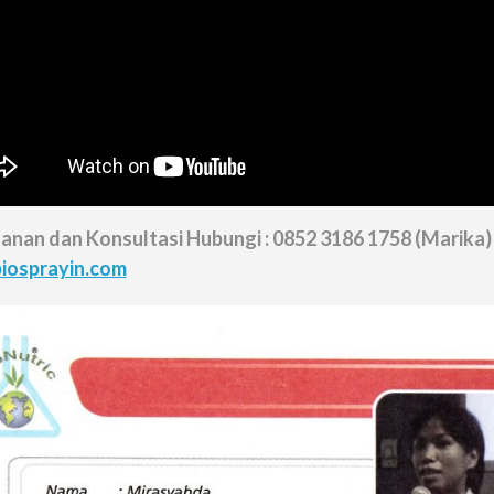
nan dan Konsultasi Hubungi : 0852 3186 1758 (Marika)
iosprayin.com