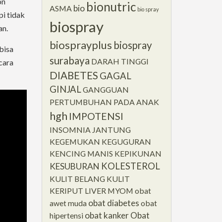
on
bionutric
bio
ASMA
bio spray
pi tidak
biospray
an.
biosprayplus
biospray
bisa
surabaya
DARAH TINGGI
cara
DIABETES
GAGAL
GINJAL
GANGGUAN
PERTUMBUHAN PADA ANAK
hgh
IMPOTENSI
INSOMNIA
JANTUNG
KEGEMUKAN
KEGUGURAN
KENCING MANIS
KEPIKUNAN
KOLESTEROL
KESUBURAN
KULIT BELANG
KULIT
KERIPUT
LIVER
MYOM
obat
obat diabetes
awet muda
obat
obat kanker
Obat
hipertensi