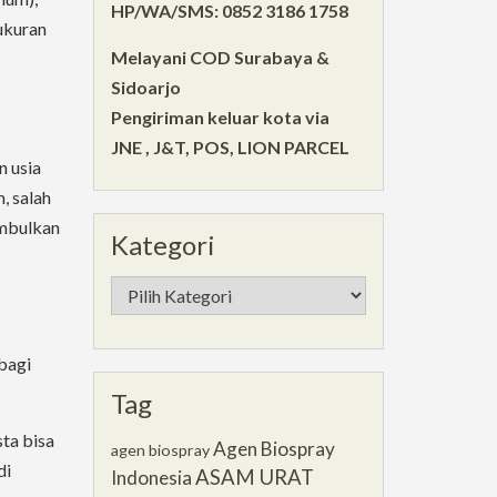
HP/WA/SMS: 0852 3186 1758
rukuran
Melayani COD Surabaya &
Sidoarjo
Pengiriman keluar kota via
JNE , J&T, POS, LION PARCEL
n usia
, salah
imbulkan
Kategori
Kategori
bagi
Tag
ta bisa
Agen Biospray
agen biospray
di
ASAM URAT
Indonesia