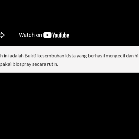
 ini adalah Bukti kesembuhan kista yang berhasil mengecil dan hi
pakai biospray secara rutin.