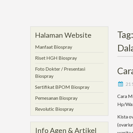
Tag
Halaman Website
Dal
Manfaat Biospray
Riset HGH Biospray
Car
Foto Dokter / Presentasi
Biospray
21 
Sertifikat BPOM Biospray
Cara Me
Pemesanan Biospray
Hp/Wa: 
Revolutic Biospray
Kista o
(ovariu
Info Agen & Artikel
wanita 