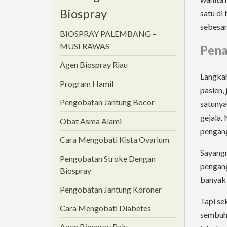
Biospray
satu di
sebesar
BIOSPRAY PALEMBANG –
MUSI RAWAS
Pena
Agen Biospray Riau
Langkah
Program Hamil
pasien, 
Pengobatan Jantung Bocor
satunya
gejala.
Obat Asma Alami
pengang
Cara Mengobati Kista Ovarium
Sayangn
Pengobatan Stroke Dengan
pengang
Biospray
banyak 
Pengobatan Jantung Koroner
Tapi se
Cara Mengobati Diabetes
sembuh 
Agen Biospray Palu