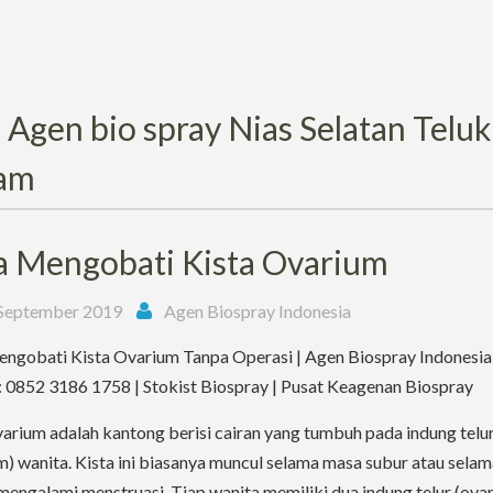
:
Agen bio spray Nias Selatan Teluk
am
a Mengobati Kista Ovarium
September 2019
Agen Biospray Indonesia
ngobati Kista Ovarium Tanpa Operasi | Agen Biospray Indonesia
0852 3186 1758 | Stokist Biospray | Pusat Keagenan Biospray
varium adalah kantong berisi cairan yang tumbuh pada indung telu
m) wanita. Kista ini biasanya muncul selama masa subur atau selam
mengalami menstruasi. Tiap wanita memiliki dua indung telur (ovar