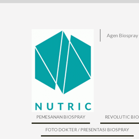
Skip
to
content
Agen Biospray
PEMESANAN BIOSPRAY
REVOLUTIC BI
FOTO DOKTER / PRESENTASI BIOSPRAY