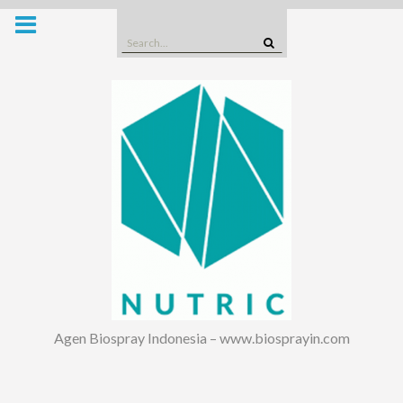
Skip
to
Search
content
for:
Agen Biospray Indonesia – www.biosprayin.com