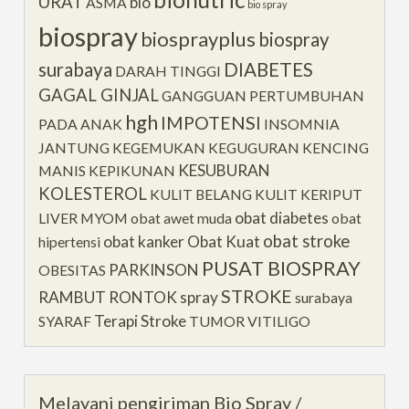
URAT
bio
ASMA
bio spray
biospray
biosprayplus
biospray
surabaya
DIABETES
DARAH TINGGI
GAGAL GINJAL
GANGGUAN PERTUMBUHAN
hgh
IMPOTENSI
PADA ANAK
INSOMNIA
JANTUNG
KEGEMUKAN
KEGUGURAN
KENCING
KESUBURAN
MANIS
KEPIKUNAN
KOLESTEROL
KULIT BELANG
KULIT KERIPUT
obat diabetes
LIVER
MYOM
obat awet muda
obat
obat stroke
obat kanker
Obat Kuat
hipertensi
PUSAT BIOSPRAY
PARKINSON
OBESITAS
STROKE
RAMBUT RONTOK
spray
surabaya
Terapi Stroke
SYARAF
TUMOR
VITILIGO
Melayani pengiriman Bio Spray /