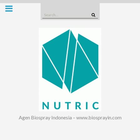
Skip
to
Search
content
for:
Agen Biospray Indonesia – www.biosprayin.com