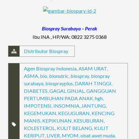
Biospray Surabaya – Perak
Ibu INA , HP/WA: 0822 3275 0368
Distributor Biospray
Agen Biospray Indonesia
,
ASAM URAT
,
ASMA
,
bio
,
bionutric
,
biospray
,
biospray
surabaya
,
biosprayplus
,
DARAH TINGGI
,
DIABETES
,
GAGAL GINJAL
,
GANGGUAN
PERTUMBUHAN PADA ANAK
,
hgh
,
IMPOTENSI
,
INSOMNIA
,
JANTUNG
,
KEGEMUKAN
,
KEGUGURAN
,
KENCING
MANIS
,
KEPIKUNAN
,
KESUBURAN
,
KOLESTEROL
,
KULIT BELANG
,
KULIT
KERIPUT
,
LIVER
,
MYOM
,
obat awet muda
,