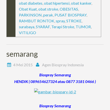
obat diabetes
,
obat hipertensi
,
obat kanker
,
Obat Kuat
,
obat stroke
,
OBESITAS
,
PARKINSON
,
perak
,
PUSAT BIOSPRAY
,
RAMBUT RONTOK
,
spray
,
STROKE
,
surabaya
,
SYARAF
,
Terapi Stroke
,
TUMOR
,
VITILIGO
semarang
4 Mei 2015
Agen Biospray Indonesia
Biospray Semarang
HENDIK ( 089654627324 atau 0877 3181 0466 )
Biospray Semarang