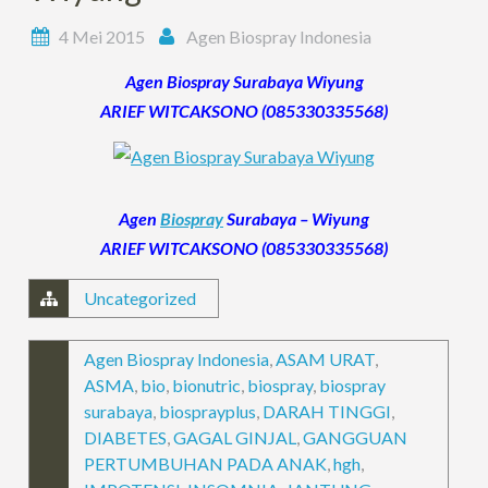
4 Mei 2015
Agen Biospray Indonesia
Agen Biospray Surabaya Wiyung
ARIEF WITCAKSONO (085330335568)
Agen
Biospray
Surabaya – Wiyung
ARIEF WITCAKSONO (085330335568)
Uncategorized
Agen Biospray Indonesia
,
ASAM URAT
,
ASMA
,
bio
,
bionutric
,
biospray
,
biospray
surabaya
,
biosprayplus
,
DARAH TINGGI
,
DIABETES
,
GAGAL GINJAL
,
GANGGUAN
PERTUMBUHAN PADA ANAK
,
hgh
,