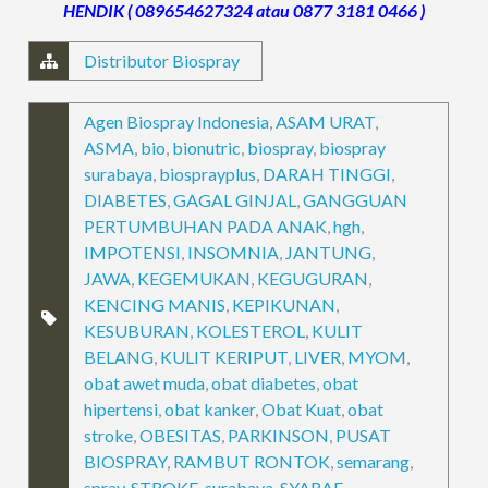
HENDIK ( 089654627324 atau 0877 3181 0466 )
Distributor Biospray
Agen Biospray Indonesia
,
ASAM URAT
,
ASMA
,
bio
,
bionutric
,
biospray
,
biospray
surabaya
,
biosprayplus
,
DARAH TINGGI
,
DIABETES
,
GAGAL GINJAL
,
GANGGUAN
PERTUMBUHAN PADA ANAK
,
hgh
,
IMPOTENSI
,
INSOMNIA
,
JANTUNG
,
JAWA
,
KEGEMUKAN
,
KEGUGURAN
,
KENCING MANIS
,
KEPIKUNAN
,
KESUBURAN
,
KOLESTEROL
,
KULIT
BELANG
,
KULIT KERIPUT
,
LIVER
,
MYOM
,
obat awet muda
,
obat diabetes
,
obat
hipertensi
,
obat kanker
,
Obat Kuat
,
obat
stroke
,
OBESITAS
,
PARKINSON
,
PUSAT
BIOSPRAY
,
RAMBUT RONTOK
,
semarang
,
spray
,
STROKE
,
surabaya
,
SYARAF
,