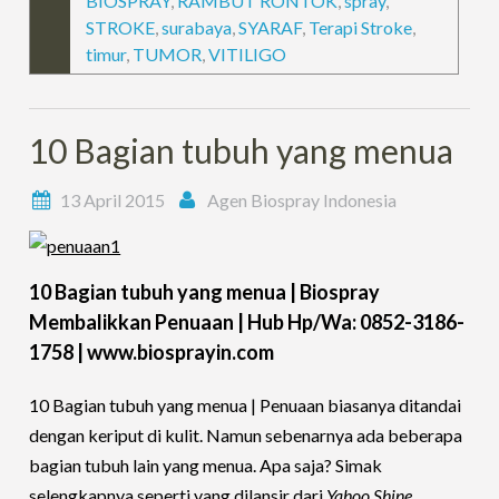
BIOSPRAY
,
RAMBUT RONTOK
,
spray
,
STROKE
,
surabaya
,
SYARAF
,
Terapi Stroke
,
timur
,
TUMOR
,
VITILIGO
10 Bagian tubuh yang menua
13 April 2015
Agen Biospray Indonesia
10 Bagian tubuh yang menua | Biospray
Membalikkan Penuaan | Hub Hp/Wa: 0852-3186-
1758 | www.biosprayin.com
10 Bagian tubuh yang menua | Penuaan biasanya ditandai
dengan keriput di kulit. Namun sebenarnya ada beberapa
bagian tubuh lain yang menua. Apa saja? Simak
selengkapnya seperti yang dilansir dari
Yahoo Shine