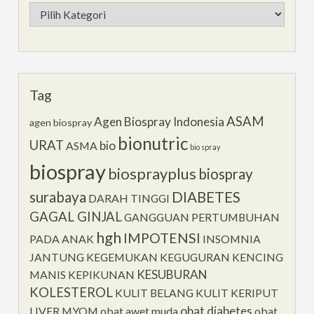
Kategori
Tag
ASAM
Agen Biospray Indonesia
agen biospray
bionutric
URAT
bio
ASMA
bio spray
biospray
biosprayplus
biospray
surabaya
DIABETES
DARAH TINGGI
GAGAL GINJAL
GANGGUAN PERTUMBUHAN
hgh
IMPOTENSI
PADA ANAK
INSOMNIA
JANTUNG
KEGEMUKAN
KEGUGURAN
KENCING
KESUBURAN
MANIS
KEPIKUNAN
KOLESTEROL
KULIT BELANG
KULIT KERIPUT
obat diabetes
LIVER
MYOM
obat awet muda
obat