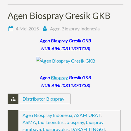
Agen Biospray Gresik GKB
4 Mei 2015
Agen Biospray Indonesia
Agen Biospray Gresik GKB
NUR AINI (0811370738)
Agen
Biospray
Gresik GKB
NUR AINI (0811370738)
Distributor Biospray
Agen Biospray Indonesia
,
ASAM URAT
,
ASMA
,
bio
,
bionutric
,
biospray
,
biospray
surabaya
,
biosprayplus
,
DARAH TINGGI
,