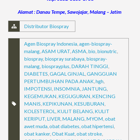
Alamat : Danau Tempe, Sawojajar, Malang – Jatim
Distributor Biospray
Agen Biospray Indonesia
,
agen-biospray-
malang
,
ASAM URAT
,
ASMA
,
bio
,
bionutric
,
biospray
,
biospray surabaya
,
biospray-
malang
,
biosprayplus
,
DARAH TINGGI
,
DIABETES
,
GAGAL GINJAL
,
GANGGUAN
PERTUMBUHAN PADA ANAK
,
hgh
,
IMPOTENSI
,
INSOMNIA
,
JANTUNG
,
KEGEMUKAN
,
KEGUGURAN
,
KENCING
MANIS
,
KEPIKUNAN
,
KESUBURAN
,
KOLESTEROL
,
KULIT BELANG
,
KULIT
KERIPUT
,
LIVER
,
MALANG
,
MYOM
,
obat
awet muda
,
obat diabetes
,
obat hipertensi
,
obat kanker
,
Obat Kuat
,
obat stroke
,