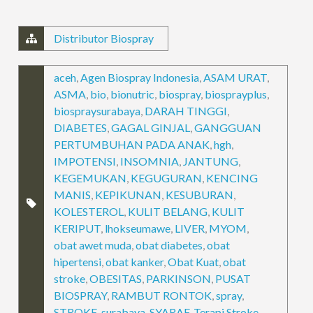
Distributor Biospray
aceh
,
Agen Biospray Indonesia
,
ASAM URAT
,
ASMA
,
bio
,
bionutric
,
biospray
,
biosprayplus
,
biospraysurabaya
,
DARAH TINGGI
,
DIABETES
,
GAGAL GINJAL
,
GANGGUAN
PERTUMBUHAN PADA ANAK
,
hgh
,
IMPOTENSI
,
INSOMNIA
,
JANTUNG
,
KEGEMUKAN
,
KEGUGURAN
,
KENCING
MANIS
,
KEPIKUNAN
,
KESUBURAN
,
KOLESTEROL
,
KULIT BELANG
,
KULIT
KERIPUT
,
lhokseumawe
,
LIVER
,
MYOM
,
obat awet muda
,
obat diabetes
,
obat
hipertensi
,
obat kanker
,
Obat Kuat
,
obat
stroke
,
OBESITAS
,
PARKINSON
,
PUSAT
BIOSPRAY
,
RAMBUT RONTOK
,
spray
,
STROKE
,
surabaya
,
SYARAF
,
Terapi Stroke
,