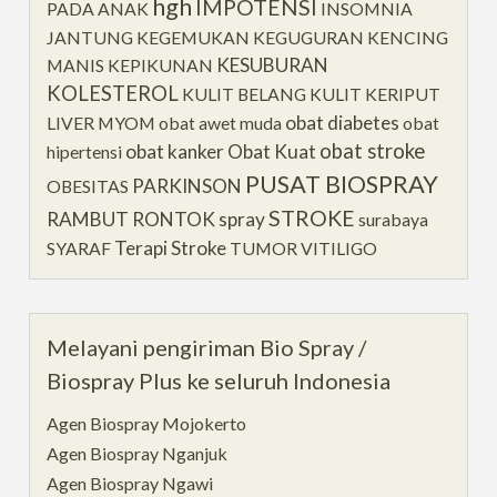
hgh
IMPOTENSI
PADA ANAK
INSOMNIA
JANTUNG
KEGEMUKAN
KEGUGURAN
KENCING
KESUBURAN
MANIS
KEPIKUNAN
KOLESTEROL
KULIT BELANG
KULIT KERIPUT
obat diabetes
LIVER
MYOM
obat awet muda
obat
obat stroke
obat kanker
Obat Kuat
hipertensi
PUSAT BIOSPRAY
PARKINSON
OBESITAS
STROKE
RAMBUT RONTOK
spray
surabaya
Terapi Stroke
SYARAF
TUMOR
VITILIGO
Melayani pengiriman Bio Spray /
Biospray Plus ke seluruh Indonesia
Agen Biospray Mojokerto
Agen Biospray Nganjuk
Agen Biospray Ngawi