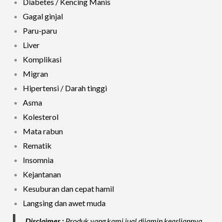
Diabetes / Kencing Manis
Gagal ginjal
Paru-paru
Liver
Komplikasi
Migran
Hipertensi / Darah tinggi
Asma
Kolesterol
Mata rabun
Rematik
Insomnia
Kejantanan
Kesuburan dan cepat hamil
Langsing dan awet muda
Disclaimer :
Produk yang kami jual dijamin keasliannya,