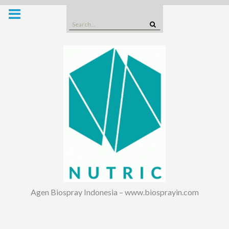
Skip
to
Search
content
for:
Agen Biospray Indonesia – www.biosprayin.com