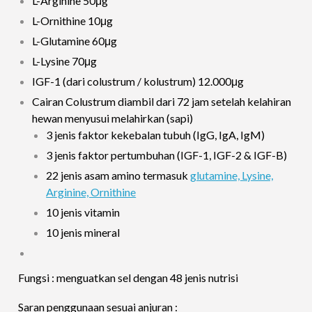
L-Arginine 50μg
L-Ornithine 10μg
L-Glutamine 60μg
L-Lysine 70μg
IGF-1 (dari colustrum / kolustrum) 12.000μg
Cairan Colustrum diambil dari 72 jam setelah kelahiran
hewan menyusui melahirkan (sapi)
3 jenis faktor kekebalan tubuh (IgG, IgA, IgM)
3 jenis faktor pertumbuhan (IGF-1, IGF-2 & IGF-B)
22 jenis asam amino termasuk
glutamine, Lysine,
Arginine, Ornithine
10 jenis vitamin
10 jenis mineral
Fungsi : menguatkan sel dengan 48 jenis nutrisi
Saran penggunaan sesuai anjuran :