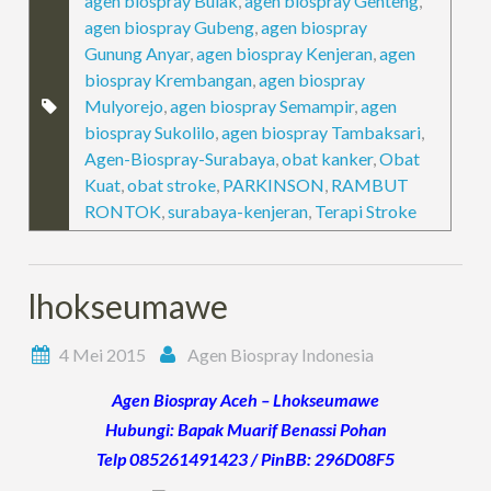
agen biospray Bulak
,
agen biospray Genteng
,
agen biospray Gubeng
,
agen biospray
Gunung Anyar
,
agen biospray Kenjeran
,
agen
biospray Krembangan
,
agen biospray
Mulyorejo
,
agen biospray Semampir
,
agen
biospray Sukolilo
,
agen biospray Tambaksari
,
Agen-Biospray-Surabaya
,
obat kanker
,
Obat
Kuat
,
obat stroke
,
PARKINSON
,
RAMBUT
RONTOK
,
surabaya-kenjeran
,
Terapi Stroke
lhokseumawe
4 Mei 2015
Agen Biospray Indonesia
Agen Biospray Aceh – Lhokseumawe
Hubungi: Bapak Muarif Benassi Pohan
Telp 085261491423 / PinBB: 296D08F5