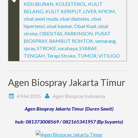
KESUBURAN
,
KOLESTEROL
,
KULIT
BELANG
,
KULIT KERIPUT
,
LIVER
,
MYOM
,
obat awet muda
,
obat diabetes
,
obat
hipertensi
,
obat kanker
,
Obat Kuat
,
obat
stroke
,
OBESITAS
,
PARKINSON
,
PUSAT
BIOSPRAY
,
RAMBUT RONTOK
,
semarang
,
spray
,
STROKE
,
surabaya
,
SYARAF
,
TENGAH
,
Terapi Stroke
,
TUMOR
,
VITILIGO
Agen Biospray Jakarta Timur
4 Mei 2015
Agen Biospray Indonesia
Agen Biospray Jakarta Timur (Duren Sawit)
hub: 081373008569 / 082165341957 (Bp Suyanto)