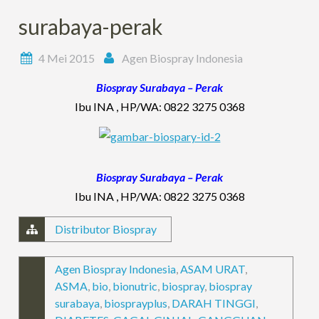
surabaya-perak
4 Mei 2015
Agen Biospray Indonesia
Biospray Surabaya – Perak
Ibu INA , HP/WA: 0822 3275 0368
Biospray Surabaya – Perak
Ibu INA , HP/WA: 0822 3275 0368
Distributor Biospray
Agen Biospray Indonesia
,
ASAM URAT
,
ASMA
,
bio
,
bionutric
,
biospray
,
biospray
surabaya
,
biosprayplus
,
DARAH TINGGI
,