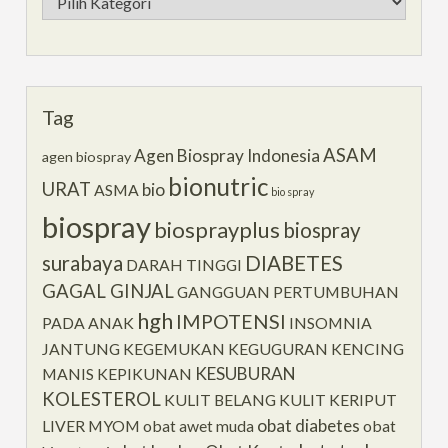
Tag
ASAM
Agen Biospray Indonesia
agen biospray
bionutric
URAT
bio
ASMA
bio spray
biospray
biosprayplus
biospray
surabaya
DIABETES
DARAH TINGGI
GAGAL GINJAL
GANGGUAN PERTUMBUHAN
hgh
IMPOTENSI
PADA ANAK
INSOMNIA
JANTUNG
KEGEMUKAN
KEGUGURAN
KENCING
KESUBURAN
MANIS
KEPIKUNAN
KOLESTEROL
KULIT BELANG
KULIT KERIPUT
obat diabetes
LIVER
MYOM
obat awet muda
obat