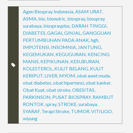
Agen Biospray Indonesia
,
ASAM URAT
,
ASMA
,
bio
,
bionutric
,
biospray
,
biospray
surabaya
,
biosprayplus
,
DARAH TINGGI
,
DIABETES
,
GAGAL GINJAL
,
GANGGUAN
PERTUMBUHAN PADA ANAK
,
hgh
,
IMPOTENSI
,
INSOMNIA
,
JANTUNG
,
KEGEMUKAN
,
KEGUGURAN
,
KENCING
MANIS
,
KEPIKUNAN
,
KESUBURAN
,
KOLESTEROL
,
KULIT BELANG
,
KULIT
KERIPUT
,
LIVER
,
MYOM
,
obat awet muda
,
obat diabetes
,
obat hipertensi
,
obat kanker
,
Obat Kuat
,
obat stroke
,
OBESITAS
,
PARKINSON
,
PUSAT BIOSPRAY
,
RAMBUT
RONTOK
,
spray
,
STROKE
,
surabaya
,
SYARAF
,
Terapi Stroke
,
TUMOR
,
VITILIGO
,
wiyung