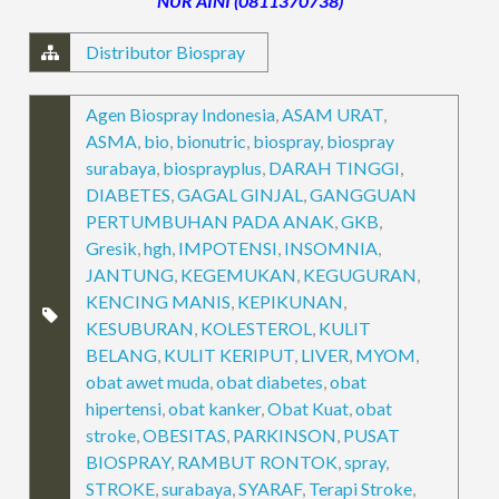
NUR AINI (0811370738)
Distributor Biospray
Agen Biospray Indonesia
,
ASAM URAT
,
ASMA
,
bio
,
bionutric
,
biospray
,
biospray
surabaya
,
biosprayplus
,
DARAH TINGGI
,
DIABETES
,
GAGAL GINJAL
,
GANGGUAN
PERTUMBUHAN PADA ANAK
,
GKB
,
Gresik
,
hgh
,
IMPOTENSI
,
INSOMNIA
,
JANTUNG
,
KEGEMUKAN
,
KEGUGURAN
,
KENCING MANIS
,
KEPIKUNAN
,
KESUBURAN
,
KOLESTEROL
,
KULIT
BELANG
,
KULIT KERIPUT
,
LIVER
,
MYOM
,
obat awet muda
,
obat diabetes
,
obat
hipertensi
,
obat kanker
,
Obat Kuat
,
obat
stroke
,
OBESITAS
,
PARKINSON
,
PUSAT
BIOSPRAY
,
RAMBUT RONTOK
,
spray
,
STROKE
,
surabaya
,
SYARAF
,
Terapi Stroke
,