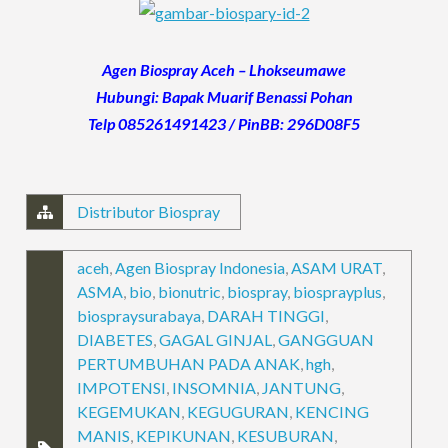
Agen Biospray Aceh – Lhokseumawe
Hubungi: Bapak Muarif Benassi Pohan
Telp 085261491423 / PinBB: 296D08F5
Distributor Biospray
aceh
,
Agen Biospray Indonesia
,
ASAM URAT
,
ASMA
,
bio
,
bionutric
,
biospray
,
biosprayplus
,
biospraysurabaya
,
DARAH TINGGI
,
DIABETES
,
GAGAL GINJAL
,
GANGGUAN
PERTUMBUHAN PADA ANAK
,
hgh
,
IMPOTENSI
,
INSOMNIA
,
JANTUNG
,
KEGEMUKAN
,
KEGUGURAN
,
KENCING
MANIS
,
KEPIKUNAN
,
KESUBURAN
,