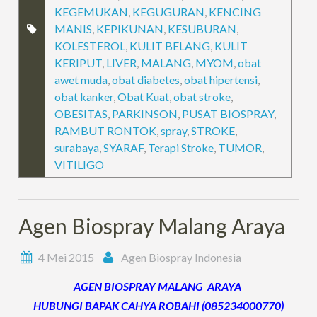
KEGEMUKAN
,
KEGUGURAN
,
KENCING
MANIS
,
KEPIKUNAN
,
KESUBURAN
,
KOLESTEROL
,
KULIT BELANG
,
KULIT
KERIPUT
,
LIVER
,
MALANG
,
MYOM
,
obat
awet muda
,
obat diabetes
,
obat hipertensi
,
obat kanker
,
Obat Kuat
,
obat stroke
,
OBESITAS
,
PARKINSON
,
PUSAT BIOSPRAY
,
RAMBUT RONTOK
,
spray
,
STROKE
,
surabaya
,
SYARAF
,
Terapi Stroke
,
TUMOR
,
VITILIGO
Agen Biospray Malang Araya
4 Mei 2015
Agen Biospray Indonesia
AGEN BIOSPRAY MALANG ARAYA
HUBUNGI BAPAK CAHYA ROBAHI (085234000770)