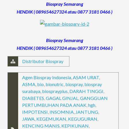
Biospray Semarang
HENDIK ( 089654627324 atau 0877 3181 0466 )
Biospray Semarang
HENDIK ( 089654627324 atau 0877 3181 0466 )
Distributor Biospray
Agen Biospray Indonesia
,
ASAM URAT
,
ASMA
,
bio
,
bionutric
,
biospray
,
biospray
surabaya
,
biosprayplus
,
DARAH TINGGI
,
DIABETES
,
GAGAL GINJAL
,
GANGGUAN
PERTUMBUHAN PADA ANAK
,
hgh
,
IMPOTENSI
,
INSOMNIA
,
JANTUNG
,
JAWA
,
KEGEMUKAN
,
KEGUGURAN
,
KENCING MANIS
,
KEPIKUNAN
,