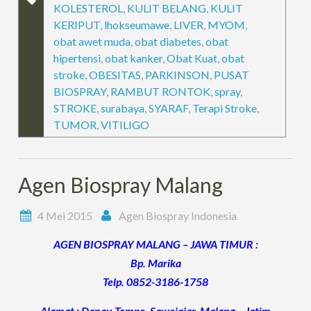
KOLESTEROL
,
KULIT BELANG
,
KULIT
KERIPUT
,
lhokseumawe
,
LIVER
,
MYOM
,
obat awet muda
,
obat diabetes
,
obat
hipertensi
,
obat kanker
,
Obat Kuat
,
obat
stroke
,
OBESITAS
,
PARKINSON
,
PUSAT
BIOSPRAY
,
RAMBUT RONTOK
,
spray
,
STROKE
,
surabaya
,
SYARAF
,
Terapi Stroke
,
TUMOR
,
VITILIGO
Agen Biospray Malang
4 Mei 2015
Agen Biospray Indonesia
AGEN BIOSPRAY MALANG – JAWA TIMUR :
Bp. Marika
Telp. 0852-3186-1758
Alamat : Danau Tempe, Sawojajar, Malang – Jatim