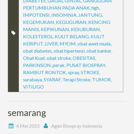
DIABETES
,
GAGAL GINJAL
,
GANGGUAN
PERTUMBUHAN PADA ANAK
,
hgh
,
IMPOTENSI
,
INSOMNIA
,
JANTUNG
,
KEGEMUKAN
,
KEGUGURAN
,
KENCING
MANIS
,
KEPIKUNAN
,
KESUBURAN
,
KOLESTEROL
,
KULIT BELANG
,
KULIT
KERIPUT
,
LIVER
,
MYOM
,
obat awet muda
,
obat diabetes
,
obat hipertensi
,
obat kanker
,
Obat Kuat
,
obat stroke
,
OBESITAS
,
PARKINSON
,
perak
,
PUSAT BIOSPRAY
,
RAMBUT RONTOK
,
spray
,
STROKE
,
surabaya
,
SYARAF
,
Terapi Stroke
,
TUMOR
,
VITILIGO
semarang
4 Mei 2015
Agen Biospray Indonesia