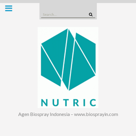
Skip
to
Search
content
for:
Agen Biospray Indonesia – www.biosprayin.com