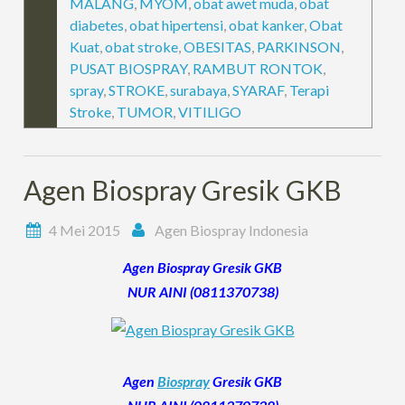
MALANG
,
MYOM
,
obat awet muda
,
obat
diabetes
,
obat hipertensi
,
obat kanker
,
Obat
Kuat
,
obat stroke
,
OBESITAS
,
PARKINSON
,
PUSAT BIOSPRAY
,
RAMBUT RONTOK
,
spray
,
STROKE
,
surabaya
,
SYARAF
,
Terapi
Stroke
,
TUMOR
,
VITILIGO
Agen Biospray Gresik GKB
4 Mei 2015
Agen Biospray Indonesia
Agen Biospray Gresik GKB
NUR AINI (0811370738)
Agen
Biospray
Gresik GKB