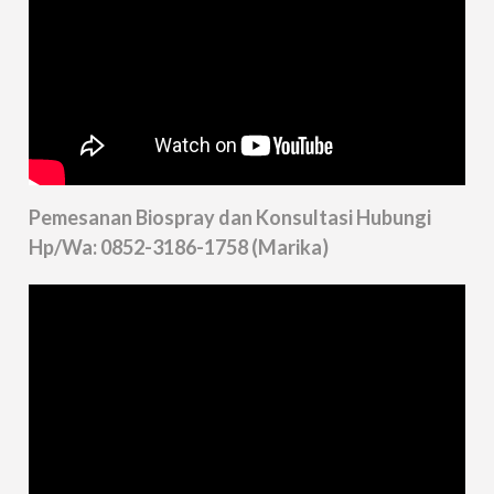
Pemesanan Biospray dan Konsultasi Hubungi
Hp/Wa: 0852-3186-1758 (Marika)