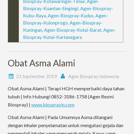
Biospray-Kotawaringin-Timur
,
Agen-
Biospray-Kuantan-Singingi
,
Agen-Biospray-
Kubu-Raya
,
Agen-Biospray-Kudus
,
Agen-
Biospray-Kulonprogo
,
Agen-Biospray-
Kuningan
,
Agen-Biospray-Kutai-Barat
,
Agen-
Biospray-Kutai-Kartanegara
Obat Asma Alami
21 September 2019
Agen Biospray Indonesia
Obat Asma Alami | Terapi HGH memperbaiki daya tahan
tubuh | Info Hubungi 0852-3186-1758 (Agen Resmi
Biospray) |
www.biosprayin.com
Obat Asma Alami | Pada Umumnya Asma ditangani
dengan inhaler penyelamatan untuk mengatasi gejala dan
pengendali inhaler yang mencegah gejala. Kasus yang