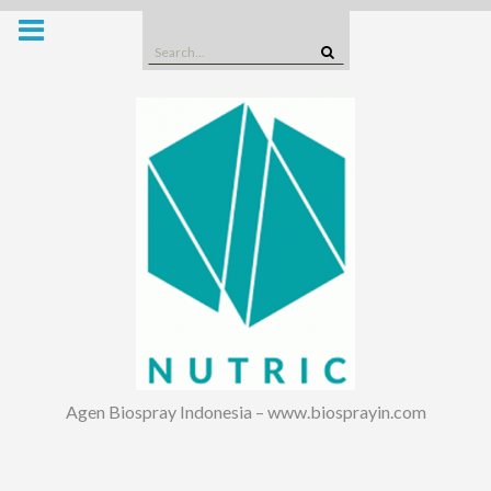
Skip
to
Search
content
for:
Agen Biospray Indonesia – www.biosprayin.com