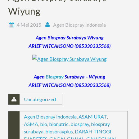
Wiyung
4 Mei 2015
Agen Biospray Indonesia
Agen Biospray Surabaya Wiyung
ARIEF WITCAKSONO (085330335568)
Agen
Biospray
Surabaya – Wiyung
ARIEF WITCAKSONO (085330335568)
Uncategorized
Agen Biospray Indonesia
,
ASAM URAT
,
ASMA
,
bio
,
bionutric
,
biospray
,
biospray
surabaya
,
biosprayplus
,
DARAH TINGGI
,
DIABETES
,
GAGAL GINJAL
,
GANGGUAN