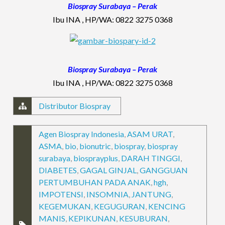
Biospray Surabaya – Perak
Ibu INA , HP/WA: 0822 3275 0368
Biospray Surabaya – Perak
Ibu INA , HP/WA: 0822 3275 0368
Distributor Biospray
Agen Biospray Indonesia
,
ASAM URAT
,
ASMA
,
bio
,
bionutric
,
biospray
,
biospray
surabaya
,
biosprayplus
,
DARAH TINGGI
,
DIABETES
,
GAGAL GINJAL
,
GANGGUAN
PERTUMBUHAN PADA ANAK
,
hgh
,
IMPOTENSI
,
INSOMNIA
,
JANTUNG
,
KEGEMUKAN
,
KEGUGURAN
,
KENCING
MANIS
,
KEPIKUNAN
,
KESUBURAN
,