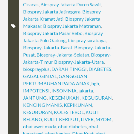
Ciracas
,
Biospray Jakarta Duren Sawit
,
Biospray Jakarta Jatinegara
,
Biospray
Jakarta Kramat Jati
,
Biospray Jakarta
Makasar
,
Biospray Jakarta Matraman
,
Biospray Jakarta Pasar Rebo
,
Biospray
Jakarta Pulo Gadung
,
biospray surabaya
,
Biospray-Jakarta-Barat
,
Biospray-Jakarta-
Pusat
,
Biospray-Jakarta-Selatan
,
Biospray-
Jakarta-Timur
,
Biospray-Jakarta-Utara
,
biosprayplus
,
DARAH TINGGI
,
DIABETES
,
GAGAL GINJAL
,
GANGGUAN
PERTUMBUHAN PADA ANAK
,
hgh
,
IMPOTENSI
,
INSOMNIA
,
jakarta
,
JANTUNG
,
KEGEMUKAN
,
KEGUGURAN
,
KENCING MANIS
,
KEPIKUNAN
,
KESUBURAN
,
KOLESTEROL
,
KULIT
BELANG
,
KULIT KERIPUT
,
LIVER
,
MYOM
,
obat awet muda
,
obat diabetes
,
obat
hipertensi
,
obat kanker
,
Obat Kuat
,
obat