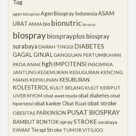
Tag
ASAM
Agen Biospray Indonesia
agen biospray
bionutric
URAT
bio
ASMA
bio spray
biospray
biosprayplus
biospray
surabaya
DIABETES
DARAH TINGGI
GAGAL GINJAL
GANGGUAN PERTUMBUHAN
hgh
IMPOTENSI
PADA ANAK
INSOMNIA
JANTUNG
KEGEMUKAN
KEGUGURAN
KENCING
KESUBURAN
MANIS
KEPIKUNAN
KOLESTEROL
KULIT BELANG
KULIT KERIPUT
obat diabetes
LIVER
MYOM
obat awet muda
obat
obat stroke
obat kanker
Obat Kuat
hipertensi
PUSAT BIOSPRAY
PARKINSON
OBESITAS
STROKE
RAMBUT RONTOK
spray
surabaya
Terapi Stroke
SYARAF
TUMOR
VITILIGO