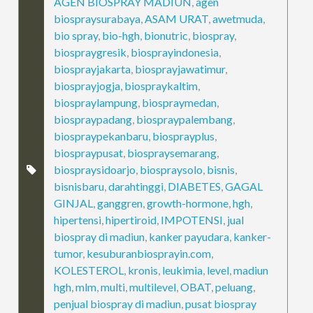
AGEN BIOSPRAY MADIUN
,
agen
biospraysurabaya
,
ASAM URAT
,
awetmuda
,
bio spray
,
bio-hgh
,
bionutric
,
biospray
,
biospraygresik
,
biosprayindonesia
,
biosprayjakarta
,
biosprayjawatimur
,
biosprayjogja
,
biospraykaltim
,
biospraylampung
,
biospraymedan
,
biospraypadang
,
biospraypalembang
,
biospraypekanbaru
,
biosprayplus
,
biospraypusat
,
biospraysemarang
,
biospraysidoarjo
,
biospraysolo
,
bisnis
,
bisnisbaru
,
darahtinggi
,
DIABETES
,
GAGAL
GINJAL
,
ganggren
,
growth-hormone
,
hgh
,
hipertensi
,
hipertiroid
,
IMPOTENSI
,
jual
biospray di madiun
,
kanker payudara
,
kanker-
tumor
,
kesuburanbiosprayin.com
,
KOLESTEROL
,
kronis
,
leukimia
,
level
,
madiun
hgh
,
mlm
,
multi
,
multilevel
,
OBAT
,
peluang
,
penjual biospray di madiun
,
pusat biospray