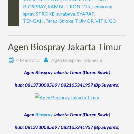
BIOSPRAY
,
RAMBUT RONTOK
,
semarang
,
spray
,
STROKE
,
surabaya
,
SYARAF
,
TENGAH
,
Terapi Stroke
,
TUMOR
,
VITILIGO
Agen Biospray Jakarta Timur
4 Mei 2015
Agen Biospray Indonesia
Agen Biospray Jakarta Timur (Duren Sawit)
hub: 081373008569 / 082165341957 (Bp Suyanto)
Agen
Biospray
Jakarta Timur (Duren Sawit)
hub: 081373008569 / 082165341957 (Bp Suyanto)