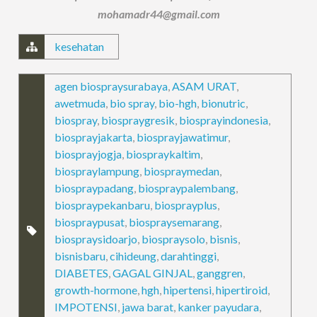
mohamadr44@gmail.com
kesehatan
agen biospraysurabaya
,
ASAM URAT
,
awetmuda
,
bio spray
,
bio-hgh
,
bionutric
,
biospray
,
biospraygresik
,
biosprayindonesia
,
biosprayjakarta
,
biosprayjawatimur
,
biosprayjogja
,
biospraykaltim
,
biospraylampung
,
biospraymedan
,
biospraypadang
,
biospraypalembang
,
biospraypekanbaru
,
biosprayplus
,
biospraypusat
,
biospraysemarang
,
biospraysidoarjo
,
biospraysolo
,
bisnis
,
bisnisbaru
,
cihideung
,
darahtinggi
,
DIABETES
,
GAGAL GINJAL
,
ganggren
,
growth-hormone
,
hgh
,
hipertensi
,
hipertiroid
,
IMPOTENSI
,
jawa barat
,
kanker payudara
,