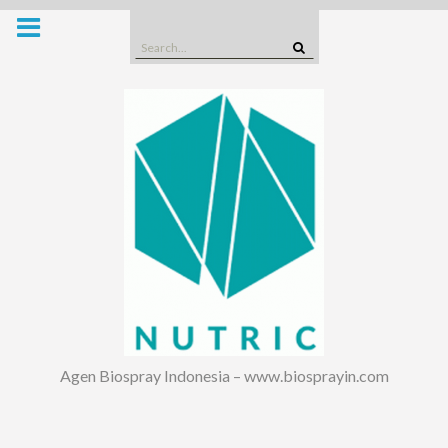
Skip
to
Search
content
for:
Agen Biospray Indonesia – www.biosprayin.com