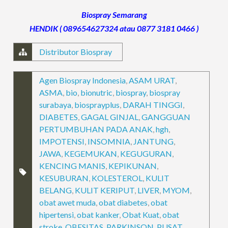
Biospray Semarang
HENDIK ( 089654627324 atau 0877 3181 0466 )
Distributor Biospray
Agen Biospray Indonesia
,
ASAM URAT
,
ASMA
,
bio
,
bionutric
,
biospray
,
biospray
surabaya
,
biosprayplus
,
DARAH TINGGI
,
DIABETES
,
GAGAL GINJAL
,
GANGGUAN
PERTUMBUHAN PADA ANAK
,
hgh
,
IMPOTENSI
,
INSOMNIA
,
JANTUNG
,
JAWA
,
KEGEMUKAN
,
KEGUGURAN
,
KENCING MANIS
,
KEPIKUNAN
,
KESUBURAN
,
KOLESTEROL
,
KULIT
BELANG
,
KULIT KERIPUT
,
LIVER
,
MYOM
,
obat awet muda
,
obat diabetes
,
obat
hipertensi
,
obat kanker
,
Obat Kuat
,
obat
stroke
,
OBESITAS
,
PARKINSON
,
PUSAT