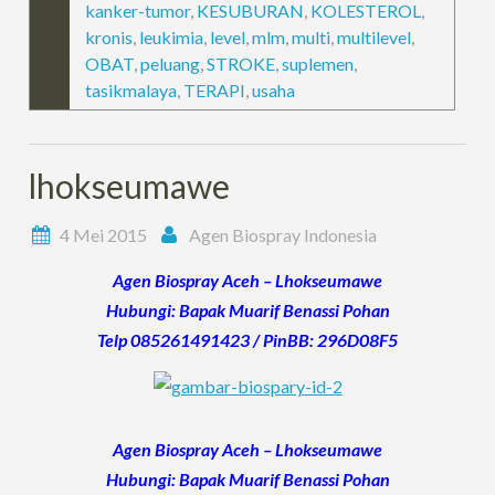
kanker-tumor
,
KESUBURAN
,
KOLESTEROL
,
kronis
,
leukimia
,
level
,
mlm
,
multi
,
multilevel
,
OBAT
,
peluang
,
STROKE
,
suplemen
,
tasikmalaya
,
TERAPI
,
usaha
lhokseumawe
4 Mei 2015
Agen Biospray Indonesia
Agen Biospray Aceh – Lhokseumawe
Hubungi: Bapak Muarif Benassi Pohan
Telp 085261491423 / PinBB: 296D08F5
Agen Biospray Aceh – Lhokseumawe
Hubungi: Bapak Muarif Benassi Pohan