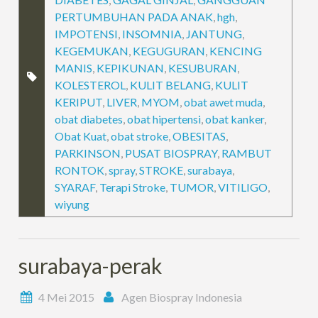
PERTUMBUHAN PADA ANAK
,
hgh
,
IMPOTENSI
,
INSOMNIA
,
JANTUNG
,
KEGEMUKAN
,
KEGUGURAN
,
KENCING
MANIS
,
KEPIKUNAN
,
KESUBURAN
,
KOLESTEROL
,
KULIT BELANG
,
KULIT
KERIPUT
,
LIVER
,
MYOM
,
obat awet muda
,
obat diabetes
,
obat hipertensi
,
obat kanker
,
Obat Kuat
,
obat stroke
,
OBESITAS
,
PARKINSON
,
PUSAT BIOSPRAY
,
RAMBUT
RONTOK
,
spray
,
STROKE
,
surabaya
,
SYARAF
,
Terapi Stroke
,
TUMOR
,
VITILIGO
,
wiyung
surabaya-perak
4 Mei 2015
Agen Biospray Indonesia