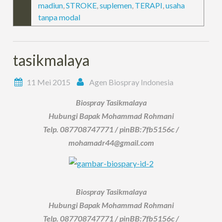
madiun
,
STROKE
,
suplemen
,
TERAPI
,
usaha
tanpa modal
tasikmalaya
11 Mei 2015
Agen Biospray Indonesia
Biospray Tasikmalaya
Hubungi Bapak Mohammad Rohmani
Telp. 087708747771 / pinBB:7fb5156c /
mohamadr44@gmail.com
Biospray Tasikmalaya
Hubungi Bapak Mohammad Rohmani
Telp. 087708747771 / pinBB:7fb5156c /