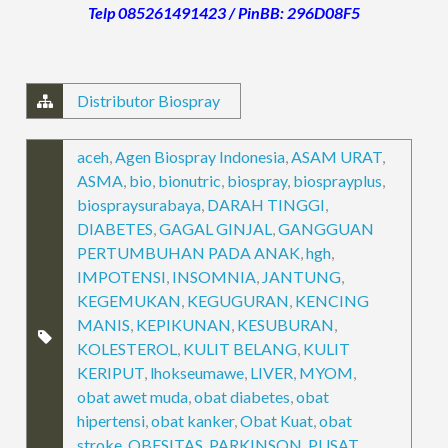
Telp 085261491423 / PinBB: 296D08F5
Distributor Biospray
aceh
,
Agen Biospray Indonesia
,
ASAM URAT
,
ASMA
,
bio
,
bionutric
,
biospray
,
biosprayplus
,
biospraysurabaya
,
DARAH TINGGI
,
DIABETES
,
GAGAL GINJAL
,
GANGGUAN
PERTUMBUHAN PADA ANAK
,
hgh
,
IMPOTENSI
,
INSOMNIA
,
JANTUNG
,
KEGEMUKAN
,
KEGUGURAN
,
KENCING
MANIS
,
KEPIKUNAN
,
KESUBURAN
,
KOLESTEROL
,
KULIT BELANG
,
KULIT
KERIPUT
,
lhokseumawe
,
LIVER
,
MYOM
,
obat awet muda
,
obat diabetes
,
obat
hipertensi
,
obat kanker
,
Obat Kuat
,
obat
stroke
,
OBESITAS
,
PARKINSON
,
PUSAT