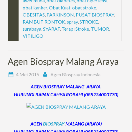
awet muda
,
obat diabetes
,
obat hipertensi
,
obat kanker
,
Obat Kuat
,
obat stroke
,
OBESITAS
,
PARKINSON
,
PUSAT BIOSPRAY
,
RAMBUT RONTOK
,
spray
,
STROKE
,
surabaya
,
SYARAF
,
Terapi Stroke
,
TUMOR
,
VITILIGO
Agen Biospray Malang Araya
4 Mei 2015
Agen Biospray Indonesia
AGEN BIOSPRAY MALANG ARAYA
HUBUNGI BAPAK CAHYA ROBAHI (085234000770)
AGEN
BIOSPRAY
MALANG (ARAYA)
HUBUNGI BAPAK CAHYA ROBAHI (085234000770)