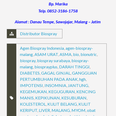
Bp. Marika
Telp. 0852-3186-1758
Alamat : Danau Tempe, Sawojajar, Malang – Jatim
Distributor Biospray
Agen Biospray Indonesia
,
agen-biospray-
malang
,
ASAM URAT
,
ASMA
,
bio
,
bionutric
,
biospray
,
biospray surabaya
,
biospray-
malang
,
biosprayplus
,
DARAH TINGGI
,
DIABETES
,
GAGAL GINJAL
,
GANGGUAN
PERTUMBUHAN PADA ANAK
,
hgh
,
IMPOTENSI
,
INSOMNIA
,
JANTUNG
,
KEGEMUKAN
,
KEGUGURAN
,
KENCING
MANIS
,
KEPIKUNAN
,
KESUBURAN
,
KOLESTEROL
,
KULIT BELANG
,
KULIT
KERIPUT
,
LIVER
,
MALANG
,
MYOM
,
obat