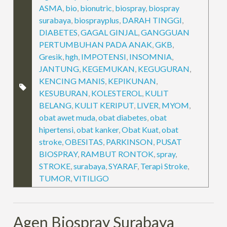
ASMA
,
bio
,
bionutric
,
biospray
,
biospray
surabaya
,
biosprayplus
,
DARAH TINGGI
,
DIABETES
,
GAGAL GINJAL
,
GANGGUAN
PERTUMBUHAN PADA ANAK
,
GKB
,
Gresik
,
hgh
,
IMPOTENSI
,
INSOMNIA
,
JANTUNG
,
KEGEMUKAN
,
KEGUGURAN
,
KENCING MANIS
,
KEPIKUNAN
,
KESUBURAN
,
KOLESTEROL
,
KULIT
BELANG
,
KULIT KERIPUT
,
LIVER
,
MYOM
,
obat awet muda
,
obat diabetes
,
obat
hipertensi
,
obat kanker
,
Obat Kuat
,
obat
stroke
,
OBESITAS
,
PARKINSON
,
PUSAT
BIOSPRAY
,
RAMBUT RONTOK
,
spray
,
STROKE
,
surabaya
,
SYARAF
,
Terapi Stroke
,
TUMOR
,
VITILIGO
Agen Biospray Surabaya