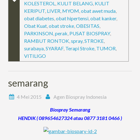
KOLESTEROL
,
KULIT BELANG
,
KULIT
KERIPUT
,
LIVER
,
MYOM
,
obat awet muda
,
obat diabetes
,
obat hipertensi
,
obat kanker
,
Obat Kuat
,
obat stroke
,
OBESITAS
,
PARKINSON
,
perak
,
PUSAT BIOSPRAY
,
RAMBUT RONTOK
,
spray
,
STROKE
,
surabaya
,
SYARAF
,
Terapi Stroke
,
TUMOR
,
VITILIGO
semarang
4 Mei 2015
Agen Biospray Indonesia
Biospray Semarang
HENDIK ( 089654627324 atau 0877 3181 0466 )