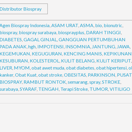
Distributor Biospray
Agen Biospray Indonesia
,
ASAM URAT
,
ASMA
,
bio
,
bionutric
,
biospray
,
biospray surabaya
,
biosprayplus
,
DARAH TINGGI
,
DIABETES
,
GAGAL GINJAL
,
GANGGUAN PERTUMBUHAN
PADA ANAK
,
hgh
,
IMPOTENSI
,
INSOMNIA
,
JANTUNG
,
JAWA
,
KEGEMUKAN
,
KEGUGURAN
,
KENCING MANIS
,
KEPIKUNAN
KESUBURAN
,
KOLESTEROL
,
KULIT BELANG
,
KULIT KERIPUT
,
LIVER
,
MYOM
,
obat awet muda
,
obat diabetes
,
obat hipertensi
,
o
kanker
,
Obat Kuat
,
obat stroke
,
OBESITAS
,
PARKINSON
,
PUSAT
BIOSPRAY
,
RAMBUT RONTOK
,
semarang
,
spray
,
STROKE
,
surabaya
,
SYARAF
,
TENGAH
,
Terapi Stroke
,
TUMOR
,
VITILIGO