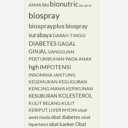
bionutric
bio
ASMA
bio spray
biospray
biosprayplus
biospray
surabaya
DARAH TINGGI
DIABETES
GAGAL
GINJAL
GANGGUAN
PERTUMBUHAN PADA ANAK
hgh
IMPOTENSI
INSOMNIA
JANTUNG
KEGEMUKAN
KEGUGURAN
KENCING MANIS
KEPIKUNAN
KOLESTEROL
KESUBURAN
KULIT BELANG
KULIT
KERIPUT
LIVER
MYOM
obat
obat diabetes
awet muda
obat
obat kanker
Obat
hipertensi