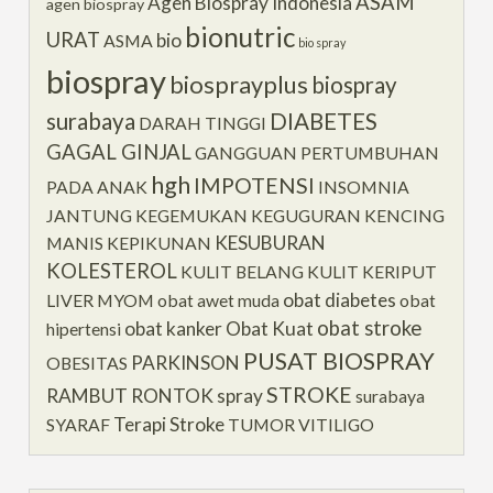
ASAM
Agen Biospray Indonesia
agen biospray
bionutric
URAT
bio
ASMA
bio spray
biospray
biosprayplus
biospray
surabaya
DIABETES
DARAH TINGGI
GAGAL GINJAL
GANGGUAN PERTUMBUHAN
hgh
IMPOTENSI
PADA ANAK
INSOMNIA
JANTUNG
KEGEMUKAN
KEGUGURAN
KENCING
KESUBURAN
MANIS
KEPIKUNAN
KOLESTEROL
KULIT BELANG
KULIT KERIPUT
obat diabetes
LIVER
MYOM
obat awet muda
obat
obat stroke
obat kanker
Obat Kuat
hipertensi
PUSAT BIOSPRAY
PARKINSON
OBESITAS
STROKE
RAMBUT RONTOK
spray
surabaya
Terapi Stroke
SYARAF
TUMOR
VITILIGO