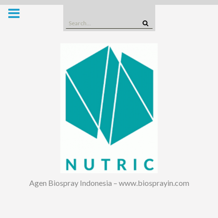
Skip
to
Search
content
for:
Agen Biospray Indonesia – www.biosprayin.com