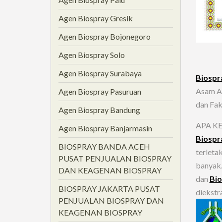
Agen Biospray Gresik
Agen Biospray Bojonegoro
Agen Biospray Solo
Agen Biospray Surabaya
Biospr
Asam Am
Agen Biospray Pasuruan
dan Fak
Agen Biospray Bandung
APA K
Agen Biospray Banjarmasin
Biospr
BIOSPRAY BANDA ACEH
terleta
PUSAT PENJUALAN BIOSPRAY
banyak
DAN KEAGENAN BIOSPRAY
dan
Bio
BIOSPRAY JAKARTA PUSAT
diekstra
PENJUALAN BIOSPRAY DAN
KEAGENAN BIOSPRAY