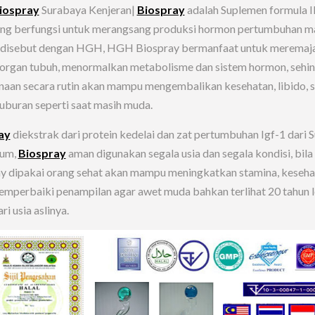
iospray
Surabaya Kenjeran|
Biospray
adalah Suplemen formula 
ng berfungsi untuk merangsang produksi hormon pertumbuhan m
g disebut dengan HGH, HGH Biospray bermanfaat untuk meremaj
 organ tubuh, menormalkan metabolisme dan sistem hormon, sehi
aan secara rutin akan mampu mengembalikan kesehatan, libido, 
uburan seperti saat masih muda.
ay
diekstrak dari protein kedelai dan zat pertumbuhan Igf-1 dari 
rum,
Biospray
aman digunakan segala usia dan segala kondisi, bila
y dipakai orang sehat akan mampu meningkatkan stamina, keseha
emperbaiki penampilan agar awet muda bahkan terlihat 20 tahun l
i usia aslinya.