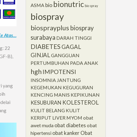
bionutric
bio
ASMA
bio spray
biospray
biosprayplus
biospray
Ke Atas…
surabaya
DARAH TINGGI
DIABETES
GAGAL
g: 22
GINJAL
GANGGUAN
GF-B),
PERTUMBUHAN PADA ANAK
hgh
IMPOTENSI
INSOMNIA
JANTUNG
ri yang
KEGEMUKAN
KEGUGURAN
bih
KENCING MANIS
KEPIKUNAN
KOLESTEROL
delai
KESUBURAN
KULIT BELANG
KULIT
ang
KERIPUT
LIVER
MYOM
obat
obat diabetes
awet muda
obat
obat kanker
Obat
hipertensi