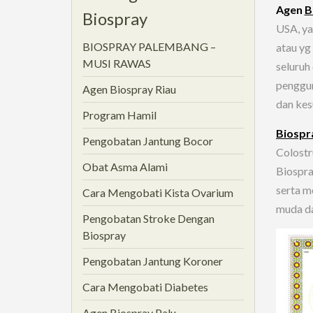
Agen
B
Biospray
USA, ya
BIOSPRAY PALEMBANG –
atau y
MUSI RAWAS
seluruh
penggun
Agen Biospray Riau
dan kes
Program Hamil
Biospr
Pengobatan Jantung Bocor
Colost
Obat Asma Alami
Biospra
serta m
Cara Mengobati Kista Ovarium
muda dar
Pengobatan Stroke Dengan
Biospray
Pengobatan Jantung Koroner
Cara Mengobati Diabetes
Agen Biospray Palu