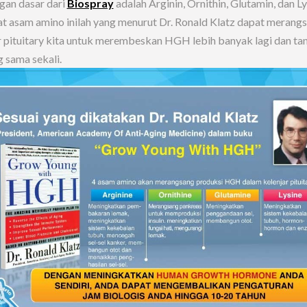
an dasar dari
Biospray
adalah Arginin, Ornithin, Glutamin, dan Ly
 asam amino inilah yang menurut Dr. Ronald Klatz dapat merang
r pituitary kita untuk merembeskan HGH lebih banyak lagi dan ta
 sama sekali.