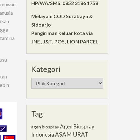
HP/WA/SMS: 0852 3186 1758
Ilmuwan
anusia
Melayani COD Surabaya &
akan
Sidoarjo
ngga
Pengiriman keluar kota via
stamina
JNE , J&T, POS, LION PARCEL
Susu
Kategori
tan
Kategori
ebih
Tag
Agen Biospray
agen biospray
ASAM URAT
Indonesia