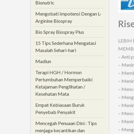
Bionutric
Mengobati Impotensi Dengan L-
Arginine Biospray
Ris
Bio Spray Biospray Plus
LEBIH 
15 Tips Sederhana Mengatasi
MEMBU
Masalah Sehari-hari
– Anti 
Madiun
– Menin
Terapi HGH / Hormon
– Memb
Pertumbuhan Memperbaiki
– Menin
Ketajaman Penglihatan /
– Mence
Kesehatan Mata
– Mengu
Empat Kebiasaan Buruk
– Menin
Penyebab Penyakit
– Menc
– Menin
Mencegah Penuaan Dini : Tips
– Mengu
menjaga kecantikan dan