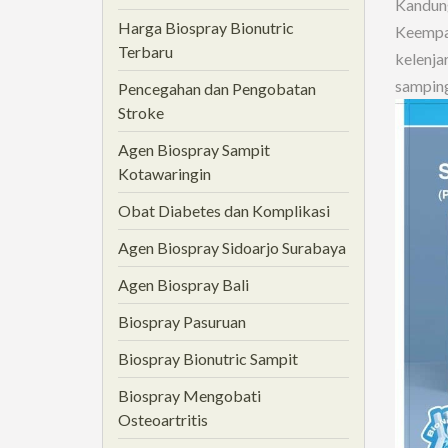
Kandung
Harga Biospray Bionutric
Keempat
Terbaru
kelenja
samping
Pencegahan dan Pengobatan
Stroke
Agen Biospray Sampit
Kotawaringin
Obat Diabetes dan Komplikasi
Agen Biospray Sidoarjo Surabaya
Agen Biospray Bali
Biospray Pasuruan
Biospray Bionutric Sampit
Biospray Mengobati
Osteoartritis