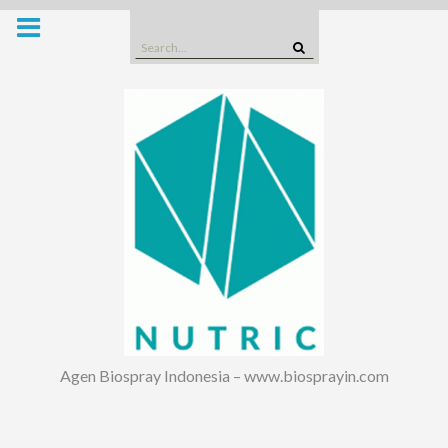
Skip
to
Search
content
for:
Agen Biospray Indonesia – www.biosprayin.com