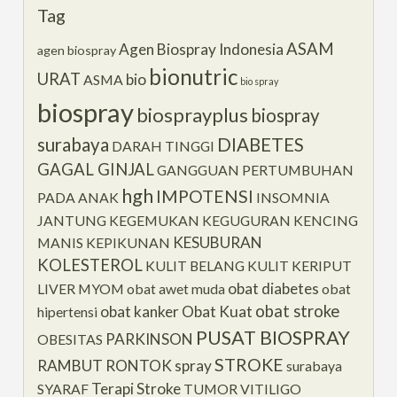
Tag
ASAM
Agen Biospray Indonesia
agen biospray
bionutric
URAT
bio
ASMA
bio spray
biospray
biosprayplus
biospray
surabaya
DIABETES
DARAH TINGGI
GAGAL GINJAL
GANGGUAN PERTUMBUHAN
hgh
IMPOTENSI
PADA ANAK
INSOMNIA
JANTUNG
KEGEMUKAN
KEGUGURAN
KENCING
KESUBURAN
MANIS
KEPIKUNAN
KOLESTEROL
KULIT BELANG
KULIT KERIPUT
obat diabetes
LIVER
MYOM
obat awet muda
obat
obat stroke
obat kanker
Obat Kuat
hipertensi
PUSAT BIOSPRAY
PARKINSON
OBESITAS
STROKE
RAMBUT RONTOK
spray
surabaya
Terapi Stroke
SYARAF
TUMOR
VITILIGO