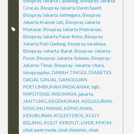
Biospray Jakarta Cipayung
,
Biospray Jakarta
Ciracas
,
Biospray Jakarta Duren Sawit
,
Biospray Jakarta Jatinegara
,
Biospray
Jakarta Kramat Jati
,
Biospray Jakarta
Makasar
,
Biospray Jakarta Matraman
,
Biospray Jakarta Pasar Rebo
,
Biospray
Jakarta Pulo Gadung
,
biospray surabaya
,
Biospray-Jakarta-Barat
,
Biospray-Jakarta-
Pusat
,
Biospray-Jakarta-Selatan
,
Biospray-
Jakarta-Timur
,
Biospray-Jakarta-Utara
,
biosprayplus
,
DARAH TINGGI
,
DIABETES
,
GAGAL GINJAL
,
GANGGUAN
PERTUMBUHAN PADA ANAK
,
hgh
,
IMPOTENSI
,
INSOMNIA
,
jakarta
,
JANTUNG
,
KEGEMUKAN
,
KEGUGURAN
,
KENCING MANIS
,
KEPIKUNAN
,
KESUBURAN
,
KOLESTEROL
,
KULIT
BELANG
,
KULIT KERIPUT
,
LIVER
,
MYOM
,
obat awet muda
,
obat diabetes
,
obat