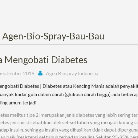
:
Agen-Bio-Spray-Bau-Bau
a Mengobati Diabetes
September 2019
Agen Biospray Indonesia
ngobati Diabetes | Diabetes atau Kencing Manis adalah penyakit
 banyak kadar gula dalam darah (glukosa darah tinggi). ada beberap
ling umum terjadi
tes melitus tipe 2: merupakan jenis diabetes yang lebih sering terj
etes jenis ini disebabkan oleh sel-sel tubuh yang menjadi kurang se
adap insulin, sehingga insulin yang dihasilkan tidak dapat dipergun
an baik (resistensi sel tubuh terhadap insulin). Sekitar 90-95% per