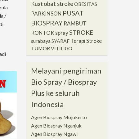
obat stroke
Kuat
OBESITAS
gula
PUSAT
PARKINSON
a /
BIOSPRAY
RAMBUT
di
STROKE
RONTOK
spray
Terapi Stroke
surabaya
SYARAF
TUMOR
VITILIGO
adi
Melayani pengiriman
Bio Spray / Biospray
Plus ke seluruh
Indonesia
Agen Biospray Mojokerto
Agen Biospray Nganjuk
Agen Biospray Ngawi