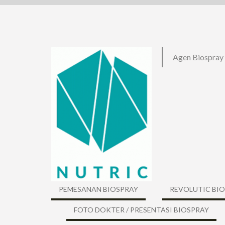
Skip
to
content
Agen Biospray
PEMESANAN BIOSPRAY
REVOLUTIC BI
FOTO DOKTER / PRESENTASI BIOSPRAY