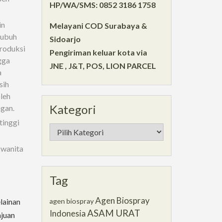
HP/WA/SMS: 0852 3186 1758
in
Melayani COD Surabaya &
 tubuh
Sidoarjo
roduksi
Pengiriman keluar kota via
gga
JNE , J&T, POS, LION PARCEL
a
sih
leh
Kategori
ngan.
tinggi
Kategori
 wanita
Tag
Agen Biospray
agen biospray
lainan
ASAM URAT
Indonesia
ajuan