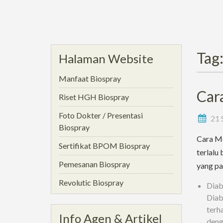
Tag
Halaman Website
Manfaat Biospray
Car
Riset HGH Biospray
Foto Dokter / Presentasi
21 
Biospray
Cara Me
Sertifikat BPOM Biospray
terlalu
Pemesanan Biospray
yang pa
Revolutic Biospray
Diabe
Diab
terh
Info Agen & Artikel
deng