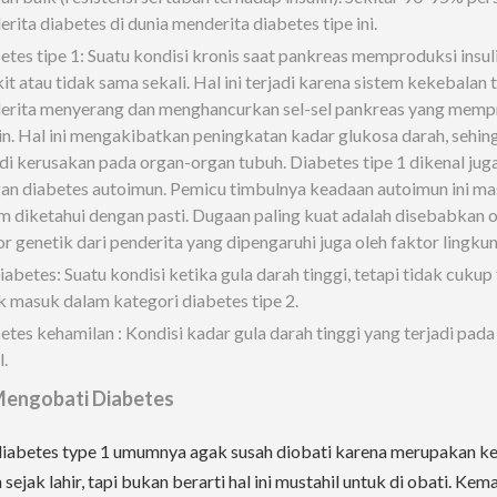
rita diabetes di dunia menderita diabetes tipe ini.
etes tipe 1: Suatu kondisi kronis saat pankreas memproduksi insul
it atau tidak sama sekali. Hal ini terjadi karena sistem kekebalan
erita menyerang dan menghancurkan sel-sel pankreas yang memp
lin. Hal ini mengakibatkan peningkatan kadar glukosa darah, sehin
adi kerusakan pada organ-organ tubuh. Diabetes tipe 1 dikenal jug
an diabetes autoimun. Pemicu timbulnya keadaan autoimun ini ma
m diketahui dengan pasti. Dugaan paling kuat adalah disebabkan o
or genetik dari penderita yang dipengaruhi juga oleh faktor lingku
abetes: Suatu kondisi ketika gula darah tinggi, tetapi tidak cukup 
k masuk dalam kategori diabetes tipe 2.
etes kehamilan : Kondisi kadar gula darah tinggi yang terjadi pada
.
Mengobati Diabetes
iabetes type 1 umumnya agak susah diobati karena merupakan ke
sejak lahir, tapi bukan berarti hal ini mustahil untuk di obati. Kem