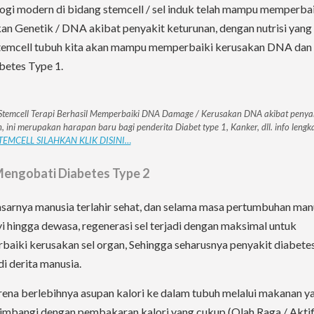
ogi modern di bidang stemcell / sel induk telah mampu memperba
an Genetik / DNA akibat penyakit keturunan, dengan nutrisi yang
temcell tubuh kita akan mampu memperbaiki kerusakan DNA dan
abetes Type 1.
s Stemcell Terapi Berhasil Memperbaiki DNA Damage / Kerusakan DNA akibat penya
, ini merupakan harapan baru bagi penderita Diabet type 1, Kanker, dll. info lengk
TEMCELL SILAHKAN KLIK DISINI…
engobati Diabetes Type 2
sarnya manusia terlahir sehat, dan selama masa pertumbuhan man
yi hingga dewasa, regenerasi sel terjadi dengan maksimal untuk
aiki kerusakan sel organ, Sehingga seharusnya penyakit diabetes
di derita manusia.
rena berlebihnya asupan kalori ke dalam tubuh melalui makanan y
iimbangi dengan pembakaran kalori yang cukup (Olah Raga / Aktif