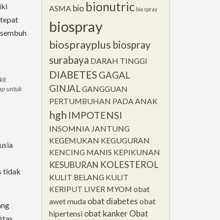
bionutric
iki
bio
ASMA
bio spray
 tepat
biospray
 sembuh
biosprayplus
biospray
surabaya
DARAH TINGGI
DIABETES
GAGAL
kit
GINJAL
GANGGUAN
ap untuk
PERTUMBUHAN PADA ANAK
hgh
IMPOTENSI
INSOMNIA
JANTUNG
KEGEMUKAN
KEGUGURAN
usia
KENCING MANIS
KEPIKUNAN
KOLESTEROL
KESUBURAN
 tidak
KULIT BELANG
KULIT
KERIPUT
LIVER
MYOM
obat
obat diabetes
awet muda
obat
ang
obat kanker
Obat
hipertensi
itas