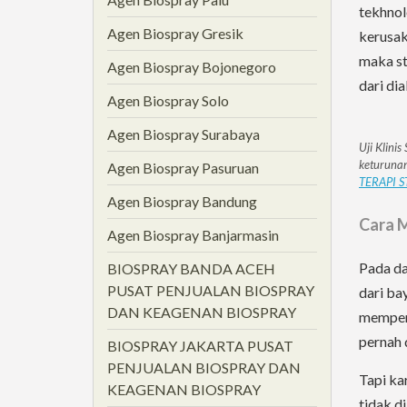
tekhnol
Agen Biospray Gresik
kerusak
maka s
Agen Biospray Bojonegoro
dari di
Agen Biospray Solo
Agen Biospray Surabaya
Uji Klini
keturunan
Agen Biospray Pasuruan
TERAPI S
Agen Biospray Bandung
Cara M
Agen Biospray Banjarmasin
Pada da
BIOSPRAY BANDA ACEH
PUSAT PENJUALAN BIOSPRAY
dari ba
DAN KEAGENAN BIOSPRAY
memperb
pernah 
BIOSPRAY JAKARTA PUSAT
PENJUALAN BIOSPRAY DAN
Tapi ka
KEAGENAN BIOSPRAY
tidak d