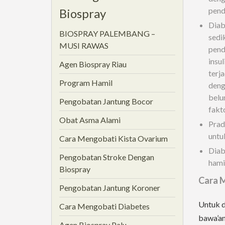
pende
Biospray
Diab
BIOSPRAY PALEMBANG –
sedik
MUSI RAWAS
pend
insu
Agen Biospray Riau
terj
Program Hamil
deng
belu
Pengobatan Jantung Bocor
fakt
Obat Asma Alami
Pradi
untu
Cara Mengobati Kista Ovarium
Diab
Pengobatan Stroke Dengan
hamil
Biospray
Cara 
Pengobatan Jantung Koroner
Untuk d
Cara Mengobati Diabetes
bawa’an 
Agen Biospray Palu