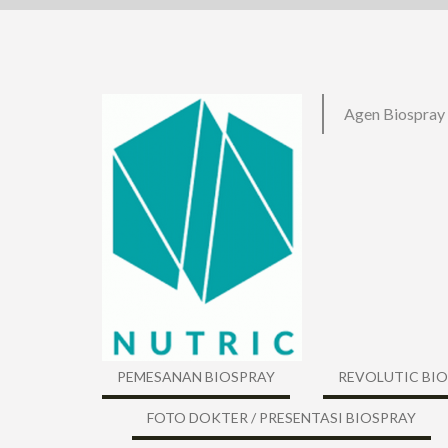
Skip
to
content
Agen Biospray
PEMESANAN BIOSPRAY
REVOLUTIC BI
FOTO DOKTER / PRESENTASI BIOSPRAY