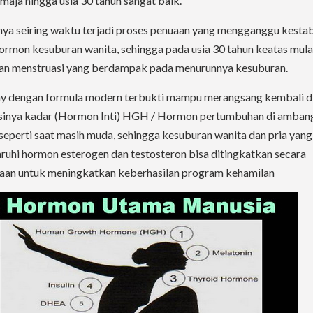
maja hingga usia 30 tahun sangat baik.
ya seiring waktu terjadi proses penuaan yang mengganggu kestab
ormon kesuburan wanita, sehingga pada usia 30 tahun keatas mulai
n menstruasi yang berdampak pada menurunnya kesuburan.
y dengan formula modern terbukti mampu merangsang kembali d
sinya kadar (Hormon Inti) HGH / Hormon pertumbuhan di amban
seperti saat masih muda, sehingga kesuburan wanita dan pria yang
ruhi hormon esterogen dan testosteron bisa ditingkatkan secara
an untuk meningkatkan keberhasilan program kehamilan