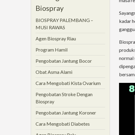
masa re
Biospray
Sayangn
BIOSPRAY PALEMBANG –
kadar h
MUSI RAWAS
ganggua
Agen Biospray Riau
Biospra
Program Hamil
produk
normal 
Pengobatan Jantung Bocor
dipenga
Obat Asma Alami
bersama
Cara Mengobati Kista Ovarium
Pengobatan Stroke Dengan
Biospray
Pengobatan Jantung Koroner
Cara Mengobati Diabetes
Agen Biospray Palu