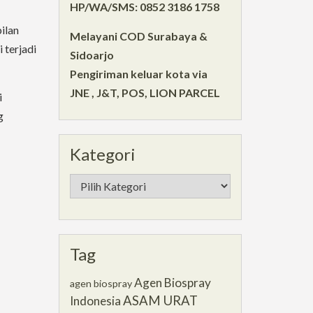
HP/WA/SMS: 0852 3186 1758
ilan
Melayani COD Surabaya &
 terjadi
Sidoarjo
Pengiriman keluar kota via
JNE , J&T, POS, LION PARCEL
i
g
Kategori
Kategori
Tag
Agen Biospray
agen biospray
ASAM URAT
Indonesia