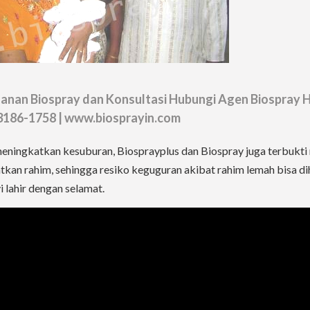
nan Biospray dan Konsultasi Hubungi Agen Biospray 
3186-1758 | www.biosprayin.com
meningkatkan kesuburan, Biosprayplus dan Biospray juga terbukt
kan rahim, sehingga resiko keguguran akibat rahim lemah bisa di
i lahir dengan selamat.