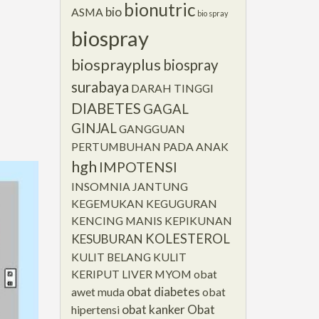
bionutric
bio
ASMA
bio spray
biospray
biosprayplus
biospray
surabaya
DARAH TINGGI
DIABETES
GAGAL
GINJAL
GANGGUAN
PERTUMBUHAN PADA ANAK
hgh
IMPOTENSI
INSOMNIA
JANTUNG
KEGEMUKAN
KEGUGURAN
KENCING MANIS
KEPIKUNAN
KOLESTEROL
KESUBURAN
KULIT BELANG
KULIT
KERIPUT
LIVER
MYOM
obat
obat diabetes
awet muda
obat
obat kanker
Obat
hipertensi