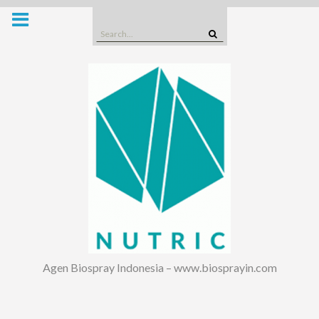
Skip
to
Search
content
for:
Agen Biospray Indonesia – www.biosprayin.com