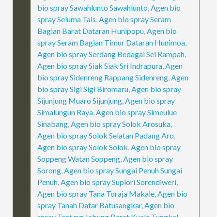
bio spray Sawahlunto Sawahlunto
,
Agen bio
spray Seluma Tais
,
Agen bio spray Seram
Bagian Barat Dataran Hunipopu
,
Agen bio
spray Seram Bagian Timur Dataran Hunimoa
,
Agen bio spray Serdang Bedagai Sei Rampah
,
Agen bio spray Siak Siak Sri Indrapura
,
Agen
bio spray Sidenreng Rappang Sidenreng
,
Agen
bio spray Sigi Sigi Biromaru
,
Agen bio spray
Sijunjung Muaro Sijunjung
,
Agen bio spray
Simalungun Raya
,
Agen bio spray Simeulue
Sinabang
,
Agen bio spray Solok Arosuka
,
Agen bio spray Solok Selatan Padang Aro
,
Agen bio spray Solok Solok
,
Agen bio spray
Soppeng Watan Soppeng
,
Agen bio spray
Sorong
,
Agen bio spray Sungai Penuh Sungai
Penuh
,
Agen bio spray Supiori Sorendiweri
,
Agen bio spray Tana Toraja Makale
,
Agen bio
spray Tanah Datar Batusangkar
,
Agen bio
spray Tanjung Jabung Barat Kuala Tungkal
,