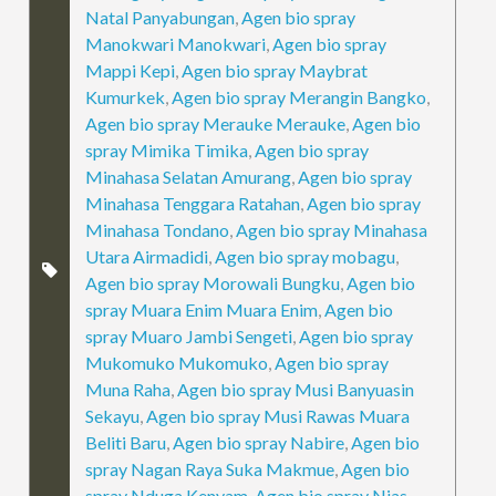
Natal Panyabungan
,
Agen bio spray
Manokwari Manokwari
,
Agen bio spray
Mappi Kepi
,
Agen bio spray Maybrat
Kumurkek
,
Agen bio spray Merangin Bangko
,
Agen bio spray Merauke Merauke
,
Agen bio
spray Mimika Timika
,
Agen bio spray
Minahasa Selatan Amurang
,
Agen bio spray
Minahasa Tenggara Ratahan
,
Agen bio spray
Minahasa Tondano
,
Agen bio spray Minahasa
Utara Airmadidi
,
Agen bio spray mobagu
,
Agen bio spray Morowali Bungku
,
Agen bio
spray Muara Enim Muara Enim
,
Agen bio
spray Muaro Jambi Sengeti
,
Agen bio spray
Mukomuko Mukomuko
,
Agen bio spray
Muna Raha
,
Agen bio spray Musi Banyuasin
Sekayu
,
Agen bio spray Musi Rawas Muara
Beliti Baru
,
Agen bio spray Nabire
,
Agen bio
spray Nagan Raya Suka Makmue
,
Agen bio
spray Nduga Kenyam
,
Agen bio spray Nias