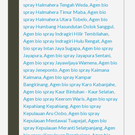
spray Halmahera Tengah Weda
,
Agen bio
spray Halmahera Timur Maba
,
Agen bio
spray Halmahera Utara Tobelo
,
Agen bio
spray Humbang Hasundutan Dolok Sanggul
,
Agen bio spray Indragiri Hilir Tembilahan
,
Agen bio spray Indragiri Hulu Rengat
,
Agen
bio spray Intan Jaya Sugapa
,
Agen bio spray
Jayapura
,
Agen bio spray Jayapura Sentani
,
Agen bio spray Jayawijaya Wamena
,
Agen bio
spray Jeneponto
,
Agen bio spray Kaimana
Kaimana
,
Agen bio spray Kampar
Bangkinang
,
Agen bio spray Karo Kabanjahe
,
Agen bio spray Kaur Bintuhan - Kaur Selatan
,
Agen bio spray Keerom Waris
,
Agen bio spray
Kepahiang Kepahiang
,
Agen bio spray
Kepulauan Aru Oobo
,
Agen bio spray
Kepulauan Mentawai Tuapejat
,
Agen bio
spray Kepulauan Meranti Selatpanjang
,
Agen
bio spray Kepulauan Pangkajene
,
Agen bio