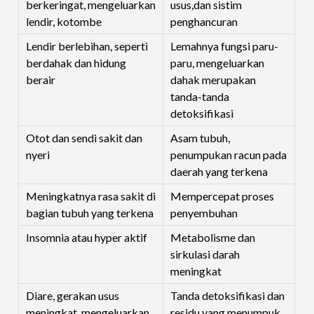
berkeringat, mengeluarkan
usus,dan sistim
lendir, kotombe
penghancuran
Lendir berlebihan, seperti
Lemahnya fungsi paru-
berdahak dan hidung
paru, mengeluarkan
berair
dahak merupakan
tanda-tanda
detoksifikasi
Otot dan sendi sakit dan
Asam tubuh,
nyeri
penumpukan racun pada
daerah yang terkena
Meningkatnya rasa sakit di
Mempercepat proses
bagian tubuh yang terkena
penyembuhan
Insomnia atau hyper aktif
Metabolisme dan
sirkulasi darah
meningkat
Diare, gerakan usus
Tanda detoksifikasi dan
meningkat, mengeluarkan
residu yang menumpuk