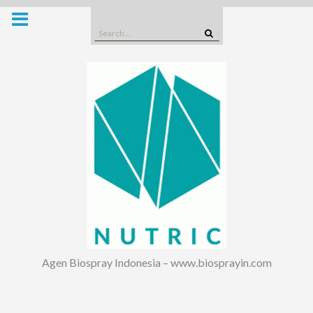
Skip
to
Search
content
for:
Agen Biospray Indonesia – www.biosprayin.com