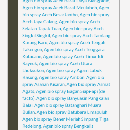
Agen bio spray Aceh Barat Daya Blangpidie
,
Agen bio spray Aceh Barat Meulaboh
,
Agen
bio spray Aceh BesarJantho
,
Agen bio spray
Aceh Jaya Calang
,
Agen bio spray Aceh
Selatan Tapak Tuan
,
Agen bio spray Aceh
Singkil Singkil
,
Agen bio spray Aceh Tamiang
Karang Baru
,
Agen bio spray Aceh Tengah
Takengon
,
Agen bio spray Aceh Tenggara
Kutacane
,
Agen bio spray Aceh Timur Idi
Rayeuk
,
Agen bio spray Aceh Utara
Lhoksukon
,
Agen bio spray Agam Lubuk
Basung
,
Agen bio spray Ambon
,
Agen bio
spray Asahan Kisaran
,
Agen bio spray Asmat
Agats
,
Agen bio spray Bagan Siapi-api (de
facto)
,
Agen bio spray Banyuasin Pangkalan
Balai
,
Agen bio spray Batanghari Muara
Bulian
,
Agen bio spray Batubara Limapuluh
,
Agen bio spray Bener Meriah Simpang Tiga
Redelong
,
Agen bio spray Bengkalis