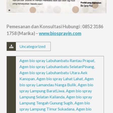
Pemesanan dan Konsultasi Hubungi : 0852 3186
1758 (Marika) –
www.biosprayin.com
Uncategorized
Agen bio spray Labuhanbatu Rantau Prapat
,
Agen bio spray Labuhanbatu SelatanPinang
,
Agen bio spray Labuhanbatu Utara Aek
Kanopan
,
Agen bio spray Lahat Lahat
,
Agen
bio spray Lamandau Nanga Bulik
,
Agen bio
spray Lampung BaratLiwa
,
Agen bio spray
Lampung Selatan Kalianda
,
Agen bio spray
Lampung Tengah Gunung Sugih
,
Agen bio
spray Lampung Timur Sukadana
,
Agen bio