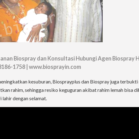
nan Biospray dan Konsultasi Hubungi Agen Biospray 
3186-1758 | www.biosprayin.com
meningkatkan kesuburan, Biosprayplus dan Biospray juga terbukt
kan rahim, sehingga resiko keguguran akibat rahim lemah bisa di
i lahir dengan selamat.