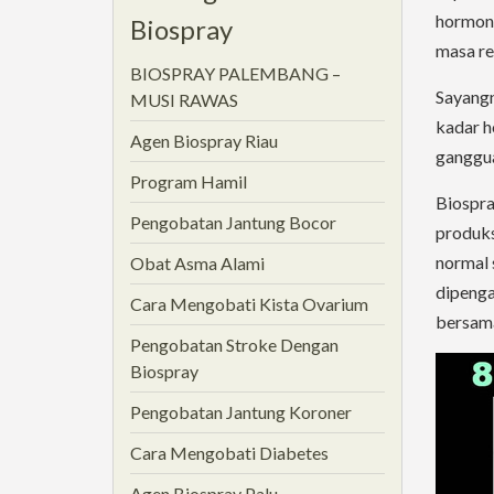
hormon 
Biospray
masa re
BIOSPRAY PALEMBANG –
Sayangn
MUSI RAWAS
kadar h
Agen Biospray Riau
ganggua
Program Hamil
Biospra
Pengobatan Jantung Bocor
produk
normal 
Obat Asma Alami
dipenga
Cara Mengobati Kista Ovarium
bersama
Pengobatan Stroke Dengan
Biospray
Pengobatan Jantung Koroner
Cara Mengobati Diabetes
Agen Biospray Palu