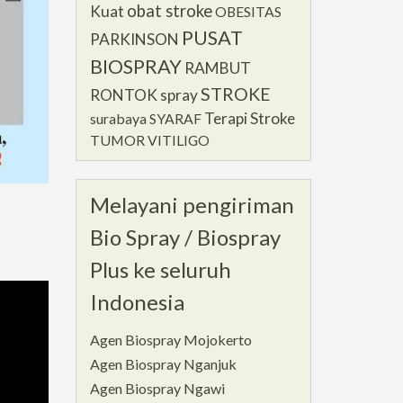
obat stroke
Kuat
OBESITAS
PUSAT
PARKINSON
BIOSPRAY
RAMBUT
STROKE
RONTOK
spray
Terapi Stroke
surabaya
SYARAF
TUMOR
VITILIGO
Melayani pengiriman
Bio Spray / Biospray
Plus ke seluruh
Indonesia
Agen Biospray Mojokerto
Agen Biospray Nganjuk
Agen Biospray Ngawi