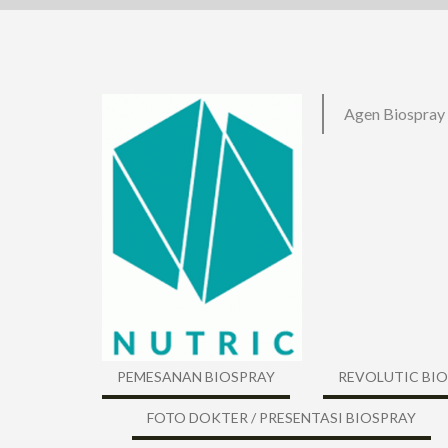
Skip
to
content
Agen Biospray
PEMESANAN BIOSPRAY
REVOLUTIC BI
FOTO DOKTER / PRESENTASI BIOSPRAY