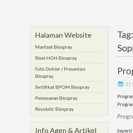
Tag
Halaman Website
Sop
Manfaat Biospray
Riset HGH Biospray
Pro
Foto Dokter / Presentasi
Biospray
21 
Sertifikat BPOM Biospray
Program
Pemesanan Biospray
Program
Revolutic Biospray
Progra
Info Agen & Artikel
Seperti