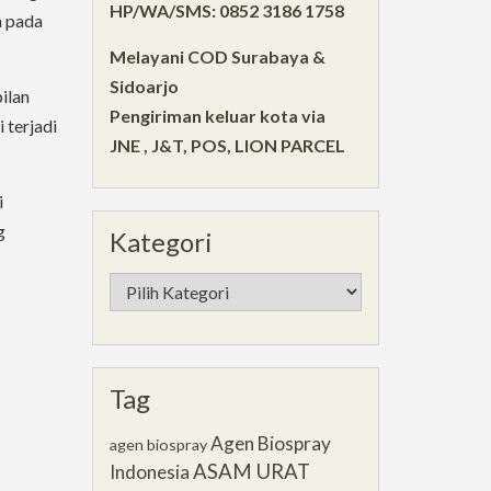
HP/WA/SMS: 0852 3186 1758
n pada
Melayani COD Surabaya &
Sidoarjo
ilan
Pengiriman keluar kota via
 terjadi
JNE , J&T, POS, LION PARCEL
i
g
Kategori
Kategori
Tag
Agen Biospray
agen biospray
ASAM URAT
Indonesia