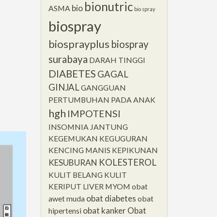
bionutric
bio
ASMA
bio spray
biospray
biosprayplus
biospray
surabaya
DARAH TINGGI
DIABETES
GAGAL
GINJAL
GANGGUAN
PERTUMBUHAN PADA ANAK
hgh
IMPOTENSI
INSOMNIA
JANTUNG
KEGEMUKAN
KEGUGURAN
KENCING MANIS
KEPIKUNAN
KOLESTEROL
KESUBURAN
KULIT BELANG
KULIT
KERIPUT
LIVER
MYOM
obat
obat diabetes
awet muda
obat
obat kanker
Obat
hipertensi