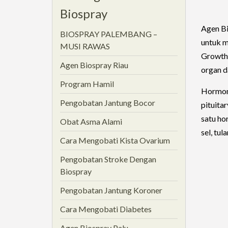
Biospray
Agen B
BIOSPRAY PALEMBANG –
untuk 
MUSI RAWAS
Growth 
Agen Biospray Riau
organ d
Program Hamil
Hormon 
Pengobatan Jantung Bocor
pituita
satu ho
Obat Asma Alami
sel, tul
Cara Mengobati Kista Ovarium
Pengobatan Stroke Dengan
Biospray
Pengobatan Jantung Koroner
Cara Mengobati Diabetes
Agen Biospray Palu