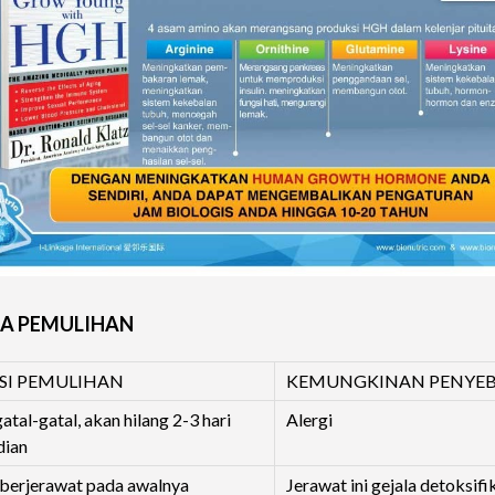
LA PEMULIHAN
SI PEMULIHAN
KEMUNGKINAN PENYE
gatal-gatal, akan hilang 2-3 hari
Alergi
ian
 berjerawat pada awalnya
Jerawat ini gejala detoksifi