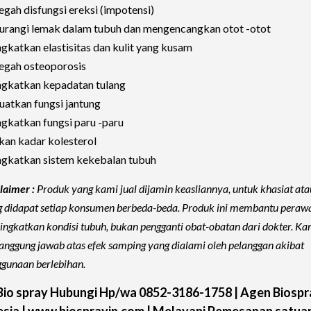
gah disfungsi ereksi (impotensi)
rangi lemak dalam tubuh dan mengencangkan otot -otot
gkatkan elastisitas dan kulit yang kusam
egah osteoporosis
gkatkan kepadatan tulang
atkan fungsi jantung
gkatkan fungsi paru -paru
an kadar kolesterol
gkatkan sistem kekebalan tubuh
laimer :
Produk yang kami jual dijamin keasliannya, untuk khasiat atau
 didapat setiap konsumen berbeda-beda. Produk ini membantu perawa
ngkatkan kondisi tubuh, bukan pengganti obat-obatan dari dokter. Ka
anggung jawab atas efek samping yang dialami oleh pelanggan akibat
gunaan berlebihan.
io spray Hubungi Hp/wa 0852-3186-1758 | Agen Biospr
sia | www.biosprayin.com | Melayani Pemesanan satua