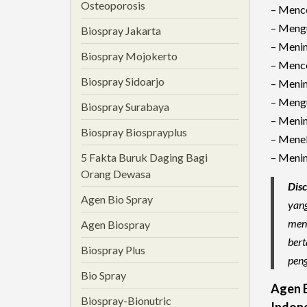
Osteoporosis
– Mence
– Mengu
Biospray Jakarta
– Menin
Biospray Mojokerto
– Menc
Biospray Sidoarjo
– Menin
– Mengu
Biospray Surabaya
– Menin
Biospray Biosprayplus
– Menek
– Menin
5 Fakta Buruk Daging Bagi
Orang Dewasa
Disc
Agen Bio Spray
yang
meni
Agen Biospray
bert
Biospray Plus
peng
Bio Spray
Agen B
Biospray-Bionutric
Indone