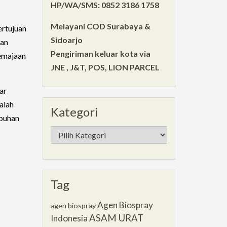
HP/WA/SMS: 0852 3186 1758
Melayani COD Surabaya &
ertujuan
Sidoarjo
an
Pengiriman keluar kota via
emajaan
JNE , J&T, POS, LION PARCEL
ar
alah
Kategori
mbuhan
Kategori
Tag
Agen Biospray
agen biospray
ASAM URAT
Indonesia