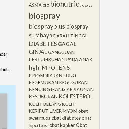
bionutric
bio
ASMA
bio spray
biospray
biosprayplus
biospray
surabaya
DARAH TINGGI
DIABETES
GAGAL
GINJAL
GANGGUAN
adar
PERTUMBUHAN PADA ANAK
hgh
IMPOTENSI
ubuh,
INSOMNIA
JANTUNG
KEGEMUKAN
KEGUGURAN
KENCING MANIS
KEPIKUNAN
KOLESTEROL
KESUBURAN
KULIT BELANG
KULIT
KERIPUT
LIVER
MYOM
obat
obat diabetes
awet muda
obat
obat kanker
Obat
hipertensi