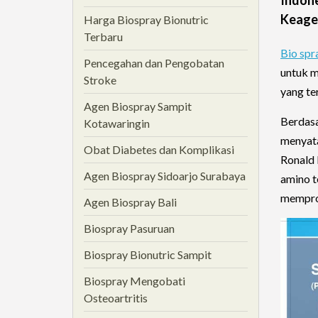
Keage
Harga Biospray Bionutric
Terbaru
Bio spr
Pencegahan dan Pengobatan
untuk m
Stroke
yang te
Agen Biospray Sampit
Berdasa
Kotawaringin
menyata
Obat Diabetes dan Komplikasi
Ronald 
Agen Biospray Sidoarjo Surabaya
amino t
memprod
Agen Biospray Bali
Biospray Pasuruan
Biospray Bionutric Sampit
Biospray Mengobati
Osteoartritis