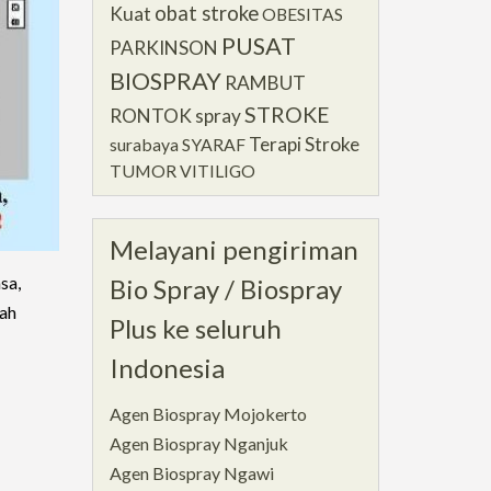
obat stroke
Kuat
OBESITAS
PUSAT
PARKINSON
BIOSPRAY
RAMBUT
STROKE
RONTOK
spray
Terapi Stroke
surabaya
SYARAF
TUMOR
VITILIGO
Melayani pengiriman
sa,
Bio Spray / Biospray
ah
Plus ke seluruh
Indonesia
Agen Biospray Mojokerto
Agen Biospray Nganjuk
Agen Biospray Ngawi