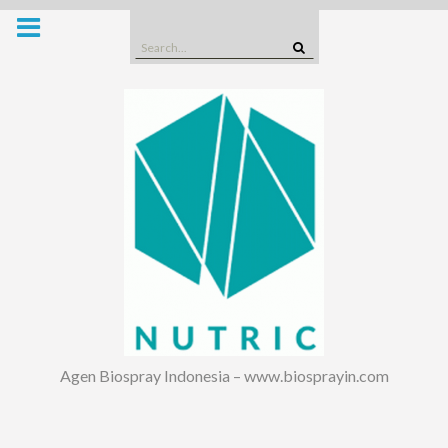
Skip
to
Search
content
for:
Agen Biospray Indonesia – www.biosprayin.com