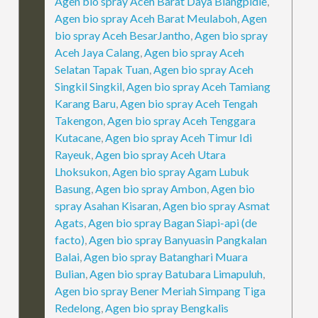
Agen bio spray Aceh Barat Daya Blangpidie
,
Agen bio spray Aceh Barat Meulaboh
,
Agen
bio spray Aceh BesarJantho
,
Agen bio spray
Aceh Jaya Calang
,
Agen bio spray Aceh
Selatan Tapak Tuan
,
Agen bio spray Aceh
Singkil Singkil
,
Agen bio spray Aceh Tamiang
Karang Baru
,
Agen bio spray Aceh Tengah
Takengon
,
Agen bio spray Aceh Tenggara
Kutacane
,
Agen bio spray Aceh Timur Idi
Rayeuk
,
Agen bio spray Aceh Utara
Lhoksukon
,
Agen bio spray Agam Lubuk
Basung
,
Agen bio spray Ambon
,
Agen bio
spray Asahan Kisaran
,
Agen bio spray Asmat
Agats
,
Agen bio spray Bagan Siapi-api (de
facto)
,
Agen bio spray Banyuasin Pangkalan
Balai
,
Agen bio spray Batanghari Muara
Bulian
,
Agen bio spray Batubara Limapuluh
,
Agen bio spray Bener Meriah Simpang Tiga
Redelong
,
Agen bio spray Bengkalis