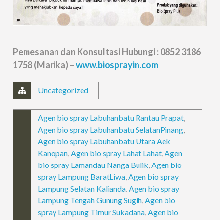
Pemesanan dan Konsultasi Hubungi : 0852 3186
1758 (Marika) –
www.biosprayin.com
Uncategorized
Agen bio spray Labuhanbatu Rantau Prapat
,
Agen bio spray Labuhanbatu SelatanPinang
,
Agen bio spray Labuhanbatu Utara Aek
Kanopan
,
Agen bio spray Lahat Lahat
,
Agen
bio spray Lamandau Nanga Bulik
,
Agen bio
spray Lampung BaratLiwa
,
Agen bio spray
Lampung Selatan Kalianda
,
Agen bio spray
Lampung Tengah Gunung Sugih
,
Agen bio
spray Lampung Timur Sukadana
,
Agen bio