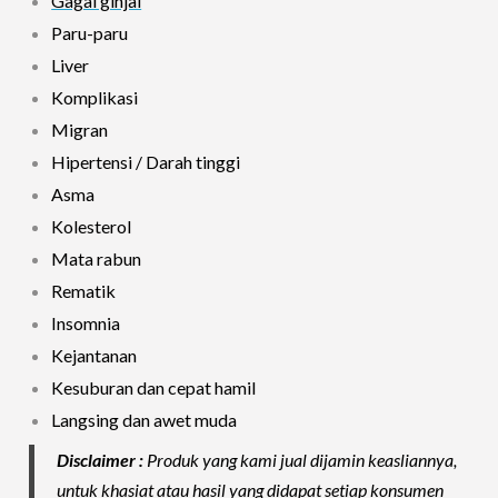
Gagal ginjal
Paru-paru
Liver
Komplikasi
Migran
Hipertensi / Darah tinggi
Asma
Kolesterol
Mata rabun
Rematik
Insomnia
Kejantanan
Kesuburan dan cepat hamil
Langsing dan awet muda
Disclaimer :
Produk yang kami jual dijamin keasliannya,
untuk khasiat atau hasil yang didapat setiap konsumen