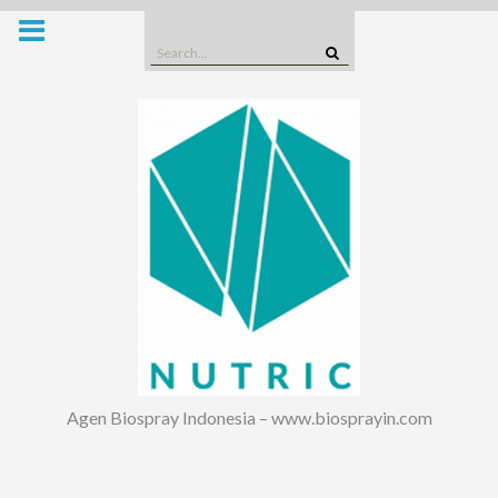
Skip
to
Search
content
for:
Agen Biospray Indonesia – www.biosprayin.com