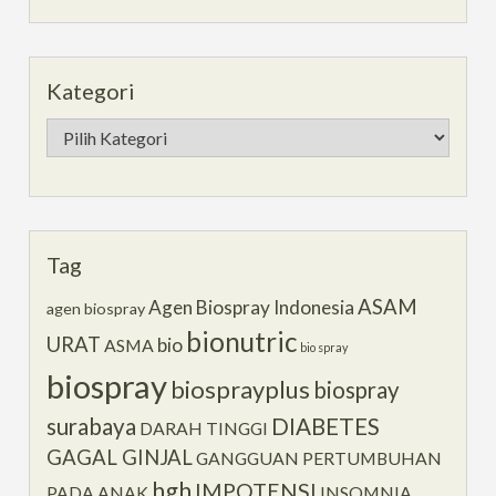
Kategori
Kategori
Tag
ASAM
Agen Biospray Indonesia
agen biospray
bionutric
URAT
bio
ASMA
bio spray
biospray
biosprayplus
biospray
surabaya
DIABETES
DARAH TINGGI
GAGAL GINJAL
GANGGUAN PERTUMBUHAN
hgh
IMPOTENSI
PADA ANAK
INSOMNIA