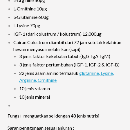
L-Arginine 50μg
L-Ornithine 10μg
L-Glutamine 60μg
L-Lysine 70μg
IGF-1 (dari colustrum / kolustrum) 12.000μg
Cairan Colustrum diambil dari 72 jam setelah kelahiran
hewan menyusui melahirkan (sapi)
3 jenis faktor kekebalan tubuh (IgG, IgA, IgM)
3 jenis faktor pertumbuhan (IGF-1, IGF-2 & IGF-B)
22 jenis asam amino termasuk
glutamine, Lysine,
Arginine, Ornithine
10 jenis vitamin
10 jenis mineral
Fungsi : menguatkan sel dengan 48 jenis nutrisi
Saran penggunaan sesuai anjuran :